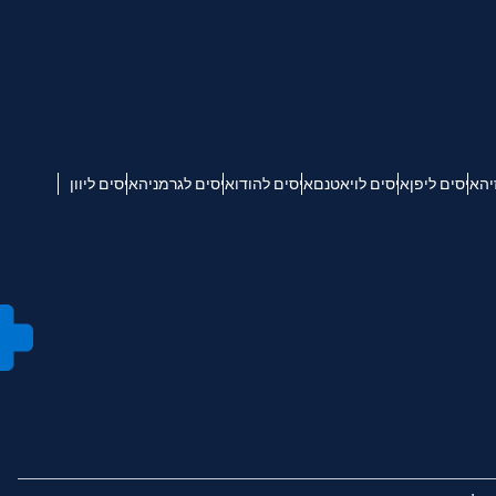
יה
איסים ליפן
איסים לויאטנם
איסים להודו
איסים לגרמניה
איסים ליוון