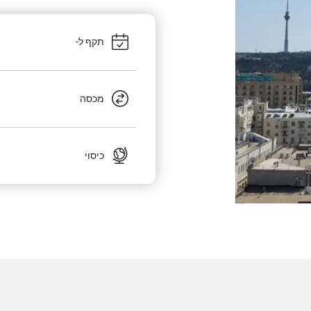
תקף ל-
מכסה
כיסוי