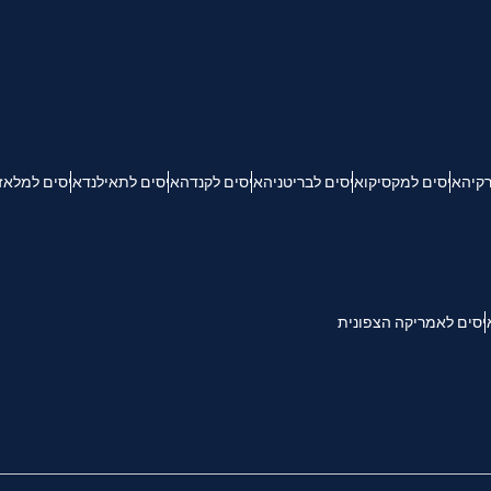
KRW - וון דרום קוריאני
Español
Engli
TWD - דולר טייוואני חדש
רקיה
איסים למקסיקו
איסים לבריטניה
איסים לקנדה
איסים לתאילנד
איסים למלאז
简体中文
Deuts
EUR - יורו
França
العربية
PHP - פזו פיליפיני
יסים לאמריקה הצפונית
繁體中
עברית
AUD - דולר אוסטרלי
한국어
日本
GBP - לירה שטרלינג