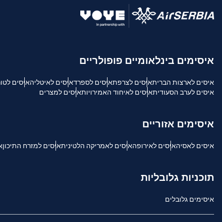
USD - דולר אמריקאי.
sh
איסימים בינלאומיים פופולריים
SGD - דולר סינגפורי
איסים לארצות הברית
איסים לצרפת
איסים לספרד
איסים לאיטליה
איסים לטו
ch
איסים לערב הסעודית
איסים לאיחוד האמירויות
איסים למצרים
JPY - ין יפני
is
איסימים אזוריים
THB - באט תאילנדי
איסים לאסיה
איסים לאירופה
איסים לאמריקה הלטינית
איסים למזרח התיכון
א
文
IDR - רופיה אינדונזית
תוכניות גלובליות
語
איסימים גלובלים
CAD - דולר קנדי