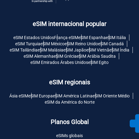
eSIM internacional popular
eSIM Estados Unidos
França eSIM
eSIM Espanha
eSIM Itália
eSIM Turquia
eSIM México
eSIM Reino Unido
eSIM Canadá
eSIM Tailândia
eSIM Malásia
eSIM Japão
eSIM Vietnã
eSIM Índia
eSIM Alemanha
eSIM Grécia
eSIM Arábia Saudita
eSIM Emirados Árabes Unidos
eSIM Egito
eSIM regionais
Ásia eSIM
eSIM Europa
eSIM América Latina
eSIM Oriente Médio
eSIM da América do Norte
Planos Global
eSIMs globais