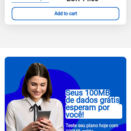
Add to cart
Seus 100MB
de dados grátis
esperam por
você!
Teste seu plano hoje com