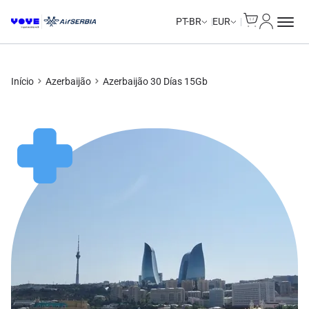
Cart
Minha Co
PT-BR
EUR
Início
Azerbaijão
Azerbaijão 30 Días 15Gb