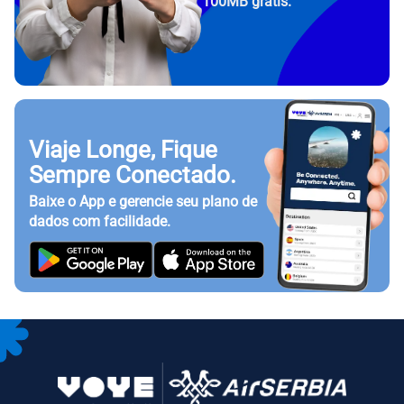
100MB grátis.
Viaje Longe, Fique
Sempre Conectado.
Baixe o App e gerencie seu plano de
dados com facilidade.