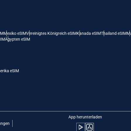
 Vereinigte Staaten (US) Dollar
KRW - Südkoreanischer Won
nglish
Español
- Singapur-Dollar
TWD - Neuer Taiwan-Dollar
IM
Mexiko eSIM
Vereinigtes Königreich eSIM
Kanada eSIM
Thailand eSIM
Ma
SIM
Ägypten eSIM
eutsch
简体中文
- Japanischer Yen
EUR - Euro
rançais
العربية
erika eSIM
- Thailändischer Baht
PHP - Philippinischer Peso
繁體中文
עברית
- Indonesische Rupiah
AUD - Australischer Dollar
日本語
한국어
- Kanadischer Dollar
GBP - Pfund Sterling
App herunterladen
ungen
olski
Português