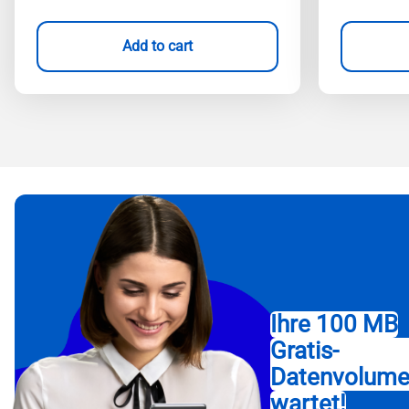
Add to cart
Ihre 100 MB
Gratis-
Datenvolum
wartet!