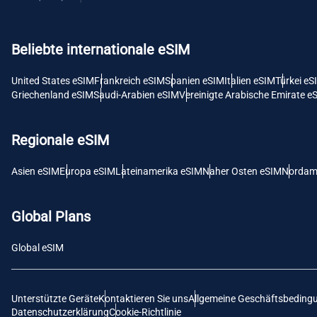
USD -
Beliebte internationale eSIM
E
SGD 
United States eSIM
Frankreich eSIM
Spanien eSIM
Italien eSIM
Türkei eS
Griechenland eSIM
Saudi-Arabien eSIM
Vereinigte Arabische Emirate e
D
JPY 
Regionale eSIM
F
Asien eSIM
Europa eSIM
Lateinamerika eSIM
Naher Osten eSIM
Nordam
THB 
Global Plans
IDR 
Global eSIM
CAD 
Unterstützte Geräte
Kontaktieren Sie uns
Allgemeine Geschäftsbeding
P
Datenschutzerklärung
Cookie-Richtlinie