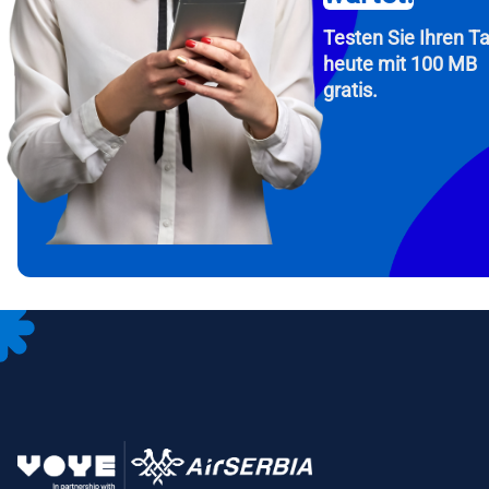
Testen Sie Ihren Ta
heute mit 100 MB
gratis.
How 
Fah
To get
Then, 
provid
in you
withou
E-Mai
Wäh
Spr
Währu