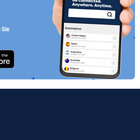
 Sie
Popup schließen
ues.
ology.
ill
enter
eSIM
Popup schließen
Popup schließen