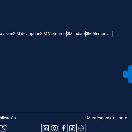
alasia
eSIM de Japón
eSIM Vietnam
eSIM India
eSIM Alemania
plicación
Manténganse al tanto