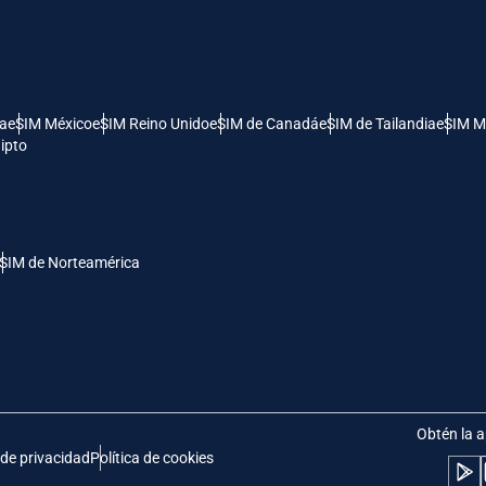
- Dólar Estadounidense (EE.UU.)
KRW - Won Surcoreano
nglish
Español
- Dólar De Singapur
TWD - Nuevo Dólar Taiwanés
ía
eSIM México
eSIM Reino Unido
eSIM de Canadá
eSIM de Tailandia
eSIM M
ipto
eutsch
简体中文
- Yen Japonés
EUR - Euro
rançais
العربية
SIM de Norteamérica
- Baht Tailandés
PHP - Peso Filipino
繁體中文
עברית
- Rupia Indonesia
AUD - Dólar Australiano
日本語
한국어
- Dólar Canadiense
GBP - Libra Esterlina
Obtén la a
 de privacidad
Política de cookies
olski
Português