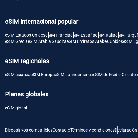
USD 
eSIM internacional popular
E
SGD 
eSIM Estados Unidos
eSIM Francia
eSIM España
eSIM Italia
eSIM Turqu
eSIM Grecia
eSIM Arabia Saudita
eSIM Emiratos Árabes Unidos
eSIM Eg
D
JPY 
eSIM regionales
F
eSIM asiática
eSIM Europa
eSIM Latinoamérica
eSIM de Medio Oriente
e
THB 
Planes globales
IDR 
eSIM global
CAD 
Dispositivos compatibles
Contacto
Términos y condiciones
Declaración
P