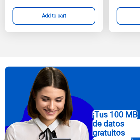
Add to cart
¡Tus 100 MB
de datos
gratuitos