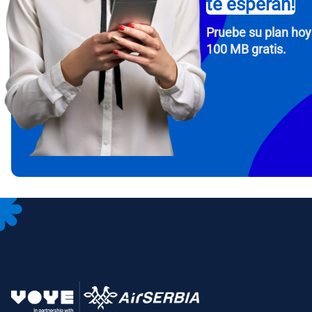
te esperan!
Pruebe su plan hoy
100 MB gratis.
How 
To get
Then, 
provid
in you
withou
Corre
Sele
Sel
Busca