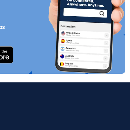
tos
Cerrar ventana emergente
ology.
ill
enter
eSIM
Cerrar ventana emergente
Cerrar ventana emergente