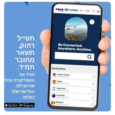
תטייל
רחוק,
תשאר
מחובר
תמיד.
הורד את
האפליקציה ונהל
את חבילת
הגלישה שלך
בקלות