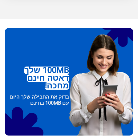
100MB שלך
דאטה חינם
מחכה!
בדוק את החבילה שלך היום
עם 100MB בחינם