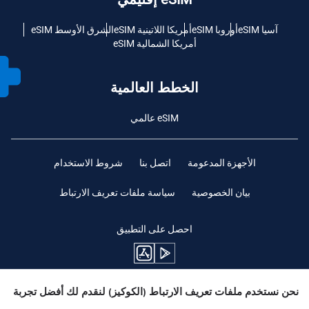
آسيا eSIM
أوروبا eSIM
أمريكا اللاتينية eSIM
الشرق الأوسط eSIM
أمريكا الشمالية eSIM
الخطط العالمية
eSIM عالمي
الأجهزة المدعومة
اتصل بنا
شروط الاستخدام
بيان الخصوصية
سياسة ملفات تعريف الارتباط
احصل على التطبيق
نحن نستخدم ملفات تعريف الارتباط (الكوكيز) لنقدم لك أفضل تجربة
ابقوا متابعين