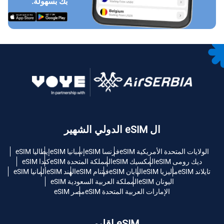
بك بسهولة.
ال eSIM الدولي الشهير
الولايات المتحدة الأمريكية eSIM
فرنسا eSIM
إسبانيا eSIM
إيطاليا eSIM
ديك رومى eSIM
المكسيك eSIM
المملكة المتحدة eSIM
كندا eSIM
تايلاند eSIM
ماليزيا eSIM
اليابان eSIM
فيتنام eSIM
الهند eSIM
ألمانيا eSIM
اليونان eSIM
المملكة العربية السعودية eSIM
الإمارات العربية المتحدة eSIM
مصر eSIM
eSIM إقليمي