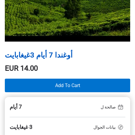
أوغندا 7 أيام 3غيغابايت
EUR
14.00
Add To Cart
7 أيام
صالحة ل
3 غيغابايت
بيانات الجوال