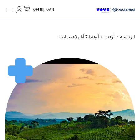
Cart
حسابي
EUR
AR
الرئيسية
أوغندا
أوغندا 7 أيام 3غيغابايت