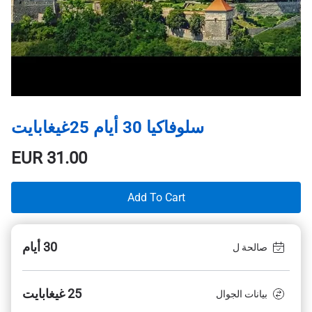
سلوفاكيا 30 أيام 25غيغابايت
EUR
31.00
Add To Cart
30 أيام
صالحة ل
25 غيغابايت
بيانات الجوال