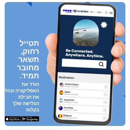
תטייל
רחוק,
תשאר
מחובר
תמיד.
הורד את
האפליקציה ונהל
את חבילת
הגלישה שלך
בקלות