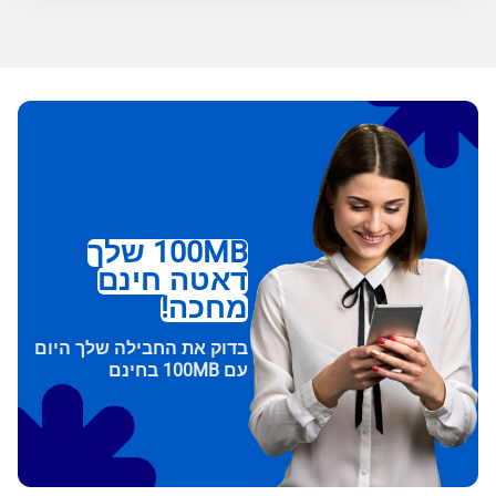
100MB שלך
דאטה חינם
מחכה!
בדוק את החבילה שלך היום
עם 100MB בחינם