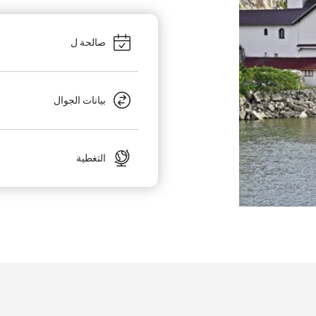
صالحة ل
بيانات الجوال
التغطية