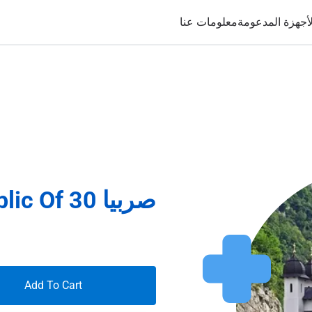
لأجهزة المدعومة
معلومات عنا
صربيا Republic Of 30 أيام 25غيغابايت
Add To Cart