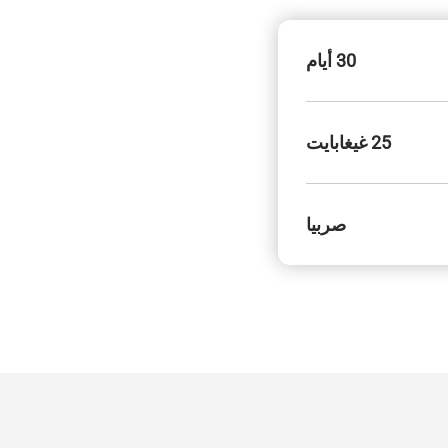
30 أيام
25 غيغابايت
صربيا