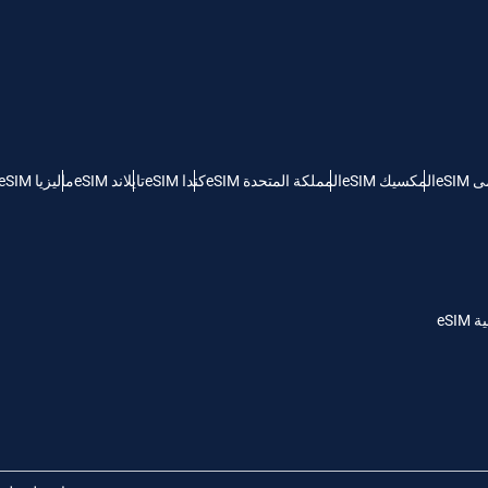
KRW - وون كوريا الجنوبية
Español
Engli
TWD - دولار تايواني جديد
eSI
المكسيك eSIM
المملكة المتحدة eSIM
كندا eSIM
تايلاند eSIM
ماليزيا eSIM
简体中文
Deuts
EUR - يورو
França
العربية
PHP - البيزو الفلبيني
eSI
繁體中
עברית
AUD - دولار استرالي
한국어
日本
GBP - جنيه استرليني