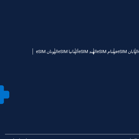
اليابان eSIM
فيتنام eSIM
الهند eSIM
ألمانيا eSIM
اليونان eSIM