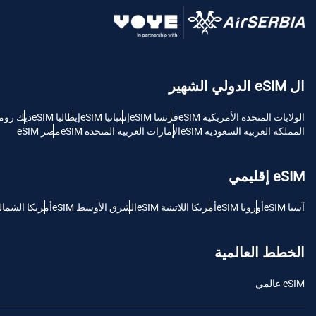
USD - دولار امريكي (الولايات المتحدة).
sh
ال eSIM الدولي الشهير
SGD - الدولار السنغافوري
الولايات المتحدة الأمريكية eSIM
فرنسا eSIM
إسبانيا eSIM
إيطاليا eSIM
ديك رومى M
ch
المملكة العربية السعودية eSIM
الإمارات العربية المتحدة eSIM
مصر eSIM
JPY - ين ياباني
is
eSIM إقليمي
THB - البات التايلندي
آسيا eSIM
أوروبا eSIM
أمريكا اللاتينية eSIM
الشرق الأوسط eSIM
أمريكا الشمالية M
文
IDR - الروبية الاندونيسية
الخطط العالمية
語
eSIM عالمي
CAD - دولار كندي