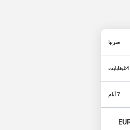
صربيا
4غيغابايت
7 أيام
EU