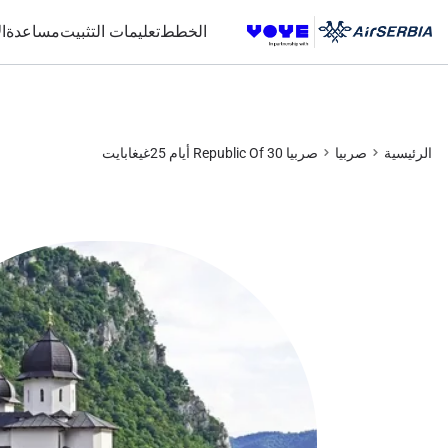
الخطط
تعليمات التثبيت
مساعدة
ا
الرئيسية
صربيا
صربيا Republic Of 30 أيام 25غيغابايت