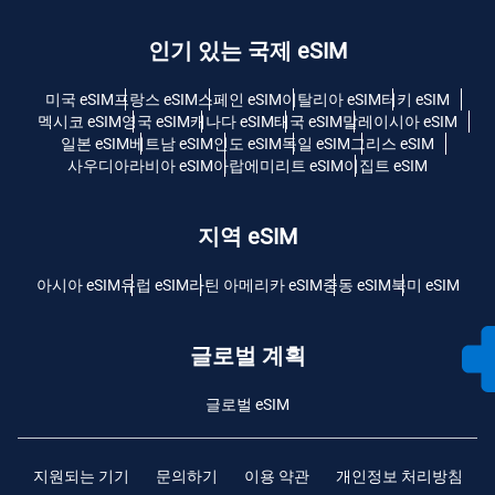
인기 있는 국제 eSIM
미국 eSIM
프랑스 eSIM
스페인 eSIM
이탈리아 eSIM
터키 eSIM
멕시코 eSIM
영국 eSIM
캐나다 eSIM
태국 eSIM
말레이시아 eSIM
일본 eSIM
베트남 eSIM
인도 eSIM
독일 eSIM
그리스 eSIM
사우디아라비아 eSIM
아랍에미리트 eSIM
이집트 eSIM
지역 eSIM
아시아 eSIM
유럽 ​​eSIM
라틴 아메리카 eSIM
중동 eSIM
북미 eSIM
글로벌 계획
글로벌 eSIM
지원되는 기기
문의하기
이용 약관
개인정보 처리방침