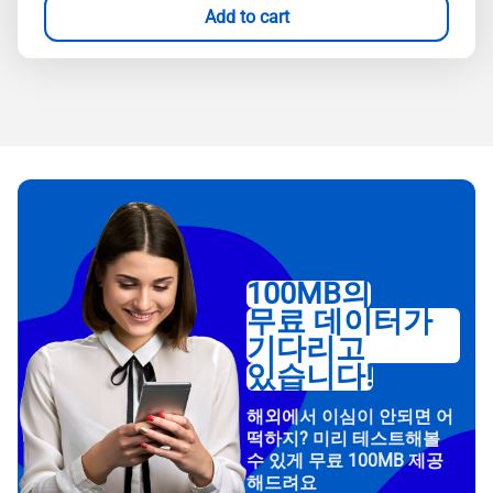
Add to cart
100MB의
무료 데이터가
기다리고
있습니다!
해외에서 이심이 안되면 어
떡하지? 미리 테스트해볼
수 있게 무료 100MB 제공
해드려요