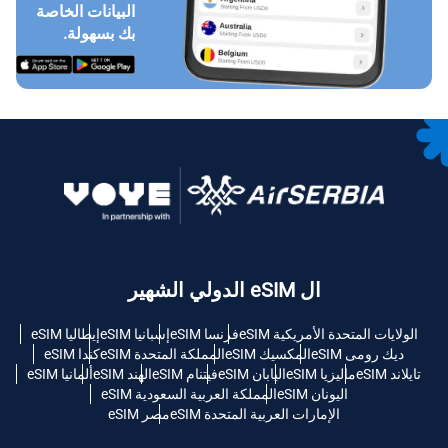
البيانات الخاصة
بك بسهولة.
ال eSIM الدولي الشهير
الولايات المتحدة الأمريكية eSIM
فرنسا eSIM
إسبانيا eSIM
إيطاليا eSIM
ديك رومى eSIM
المكسيك eSIM
المملكة المتحدة eSIM
كندا eSIM
تايلاند eSIM
ماليزيا eSIM
اليابان eSIM
فيتنام eSIM
الهند eSIM
ألمانيا eSIM
اليونان eSIM
المملكة العربية السعودية eSIM
الإمارات العربية المتحدة eSIM
مصر eSIM