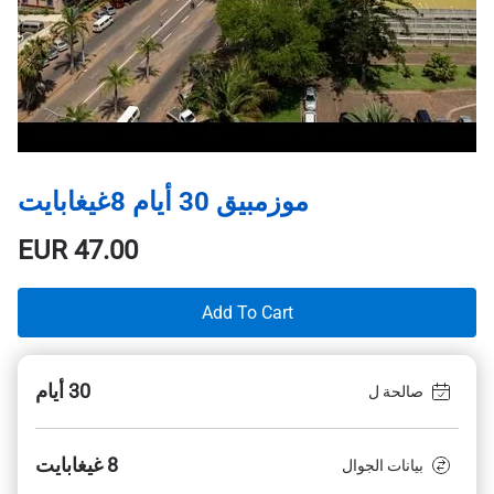
موزمبيق 30 أيام 8غيغابايت
EUR
47.00
Add To Cart
30 أيام
صالحة ل
8 غيغابايت
بيانات الجوال