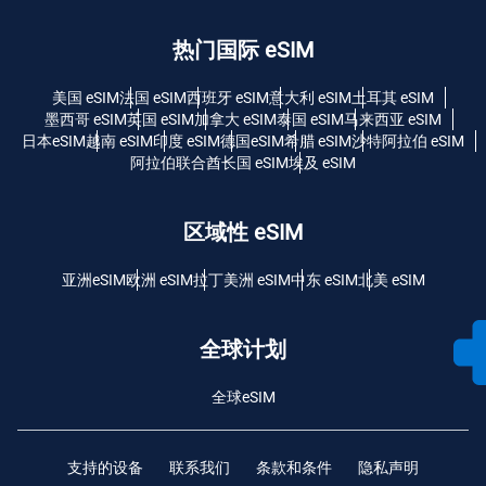
热门国际 eSIM
美国 eSIM
法国 eSIM
西班牙 eSIM
意大利 eSIM
土耳其 eSIM
墨西哥 eSIM
英国 eSIM
加拿大 eSIM
泰国 eSIM
马来西亚 eSIM
日本eSIM
越南 eSIM
印度 eSIM
德国eSIM
希腊 eSIM
沙特阿拉伯 eSIM
阿拉伯联合酋长国 eSIM
埃及 eSIM
区域性 eSIM
亚洲eSIM
欧洲 eSIM
拉丁美洲 eSIM
中东 eSIM
北美 eSIM
全球计划
全球eSIM
支持的设备
联系我们
条款和条件
隐私声明