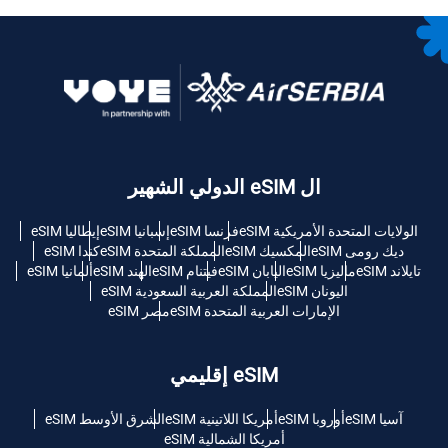
ال eSIM الدولي الشهير
الولايات المتحدة الأمريكية eSIM
فرنسا eSIM
إسبانيا eSIM
إيطاليا eSIM
ديك رومى eSIM
المكسيك eSIM
المملكة المتحدة eSIM
كندا eSIM
تايلاند eSIM
ماليزيا eSIM
اليابان eSIM
فيتنام eSIM
الهند eSIM
ألمانيا eSIM
اليونان eSIM
المملكة العربية السعودية eSIM
الإمارات العربية المتحدة eSIM
مصر eSIM
eSIM إقليمي
آسيا eSIM
أوروبا eSIM
أمريكا اللاتينية eSIM
الشرق الأوسط eSIM
أمريكا الشمالية eSIM