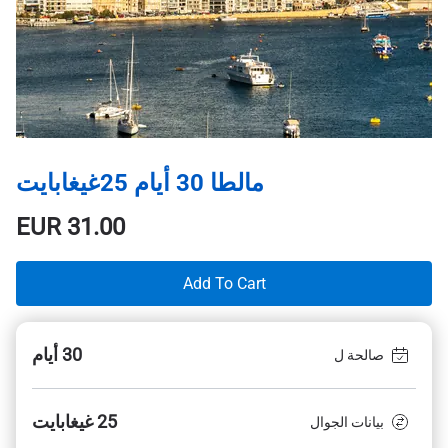
مالطا 30 أيام 25غيغابايت
EUR
31.00
Add To Cart
30 أيام
صالحة ل
25 غيغابايت
بيانات الجوال