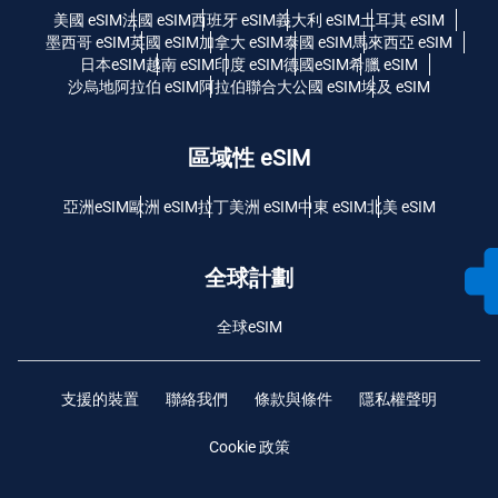
美國 eSIM
法國 eSIM
西班牙 eSIM
義大利 eSIM
土耳其 eSIM
墨西哥 eSIM
英國 eSIM
加拿大 eSIM
泰國 eSIM
馬來西亞 eSIM
日本eSIM
越南 eSIM
印度 eSIM
德國eSIM
希臘 eSIM
沙烏地阿拉伯 eSIM
阿拉伯聯合大公國 eSIM
埃及 eSIM
區域性 eSIM
亞洲eSIM
歐洲 eSIM
拉丁美洲 eSIM
中東 eSIM
北美 eSIM
全球計劃
全球eSIM
支援的裝置
聯絡我們
條款與條件
隱私權聲明
Cookie 政策