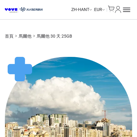
Cart
我的帳戶
Unlimited Data
Unlimited Data
Unlimited Data
Unlimited Data
ZH-HANT
EUR
首頁
馬爾他
馬爾他 30 天 25GB