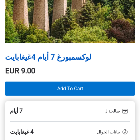
لوكسمبورغ 7 أيام 4غيغابايت
EUR
9.00
Add To Cart
7 أيام
صالحة ل
4 غيغابايت
بيانات الجوال