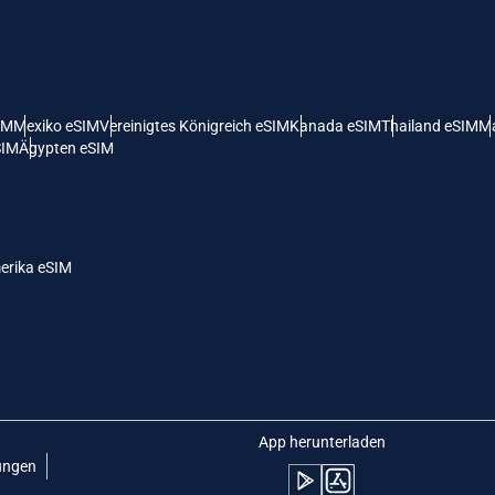
 Vereinigte Staaten (US) Dollar
KRW - Südkoreanischer Won
nglish
Español
- Singapur-Dollar
TWD - Neuer Taiwan-Dollar
IM
Mexiko eSIM
Vereinigtes Königreich eSIM
Kanada eSIM
Thailand eSIM
Ma
SIM
Ägypten eSIM
eutsch
简体中文
- Japanischer Yen
EUR - Euro
rançais
العربية
erika eSIM
- Thailändischer Baht
PHP - Philippinischer Peso
繁體中文
עברית
- Indonesische Rupiah
AUD - Australischer Dollar
日本語
한국어
- Kanadischer Dollar
GBP - Pfund Sterling
App herunterladen
ungen
olski
Português