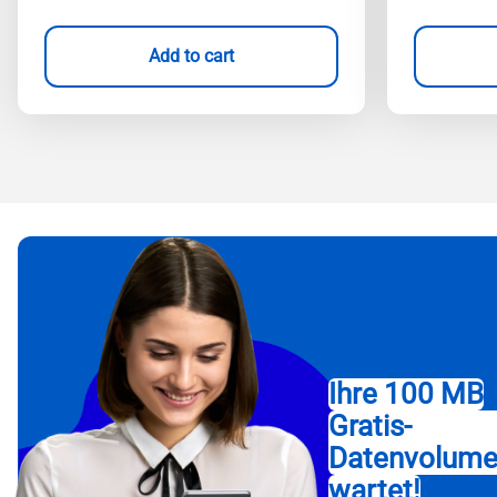
Add to cart
Ihre 100 MB
Gratis-
Datenvolum
wartet!