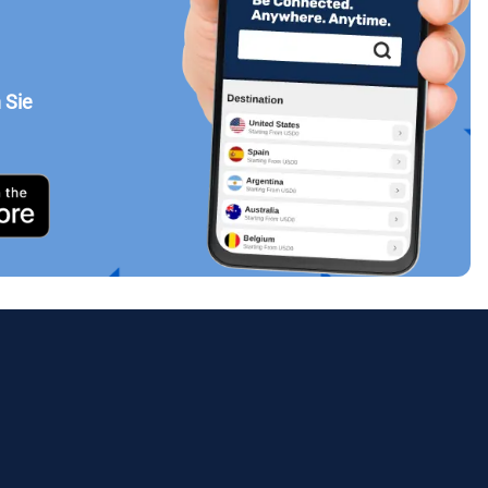
 Sie
Popup schließen
ues.
ology.
ill
enter
eSIM
Popup schließen
Popup schließen