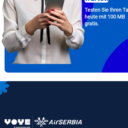
Testen Sie Ihren Ta
heute mit 100 MB
gratis.
How 
Fah
To get
Then, 
provid
in you
withou
E-Mai
Wäh
Spr
Währu