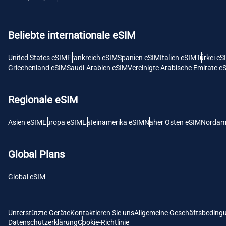
USD -
Beliebte internationale eSIM
E
SGD 
United States eSIM
Frankreich eSIM
Spanien eSIM
Italien eSIM
Türkei eS
Griechenland eSIM
Saudi-Arabien eSIM
Vereinigte Arabische Emirate e
D
JPY 
Regionale eSIM
F
Asien eSIM
Europa eSIM
Lateinamerika eSIM
Naher Osten eSIM
Nordam
THB 
Global Plans
IDR 
Global eSIM
CAD 
Unterstützte Geräte
Kontaktieren Sie uns
Allgemeine Geschäftsbeding
P
Datenschutzerklärung
Cookie-Richtlinie