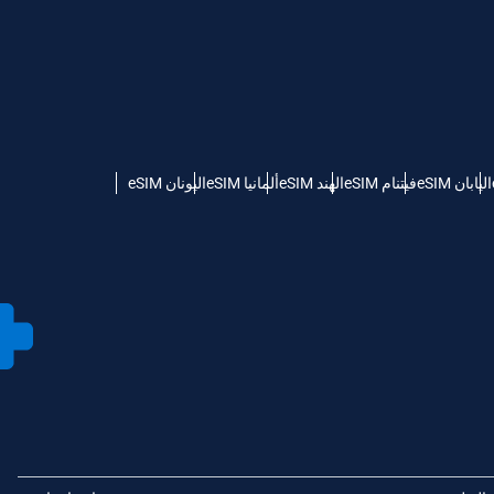
اليابان eSIM
فيتنام eSIM
الهند eSIM
ألمانيا eSIM
اليونان eSIM