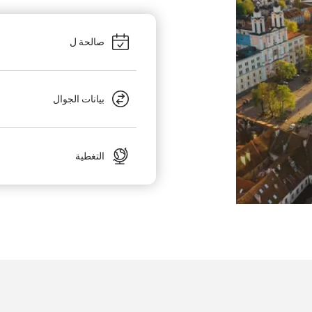
صالحة ل
بيانات الجوال
التغطية