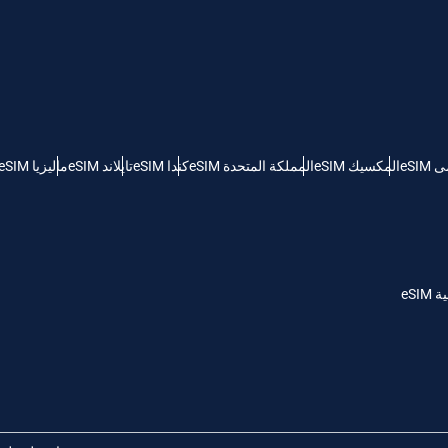
KRW - وون كوريا الجنوبية
Español
Engli
TWD - دولار تايواني جديد
eSI
المكسيك eSIM
المملكة المتحدة eSIM
كندا eSIM
تايلاند eSIM
ماليزيا eSIM
简体中文
Deuts
EUR - يورو
França
العربية
PHP - البيزو الفلبيني
eSI
繁體中
עברית
AUD - دولار استرالي
한국어
日本
GBP - جنيه استرليني