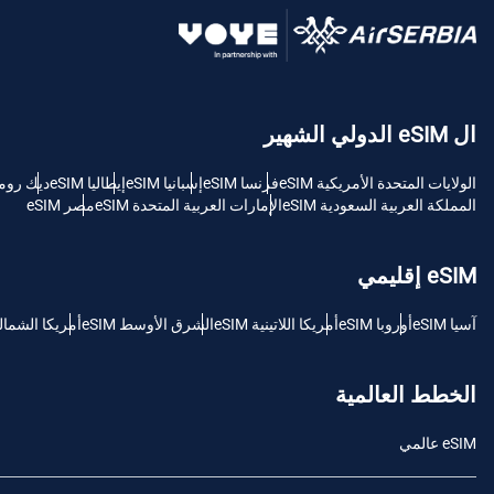
USD - دولار امريكي (الولايات المتحدة).
sh
ال eSIM الدولي الشهير
SGD - الدولار السنغافوري
الولايات المتحدة الأمريكية eSIM
فرنسا eSIM
إسبانيا eSIM
إيطاليا eSIM
ديك رومى M
ch
المملكة العربية السعودية eSIM
الإمارات العربية المتحدة eSIM
مصر eSIM
JPY - ين ياباني
is
eSIM إقليمي
THB - البات التايلندي
آسيا eSIM
أوروبا eSIM
أمريكا اللاتينية eSIM
الشرق الأوسط eSIM
أمريكا الشمالية M
文
IDR - الروبية الاندونيسية
الخطط العالمية
語
eSIM عالمي
CAD - دولار كندي