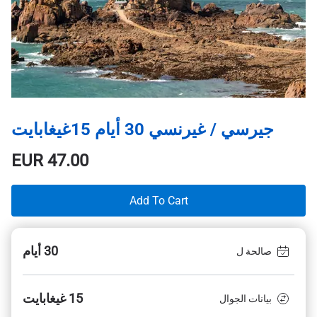
جيرسي / غيرنسي 30 أيام 15غيغابايت
EUR
47.00
Add To Cart
30 أيام
صالحة ل
15 غيغابايت
بيانات الجوال