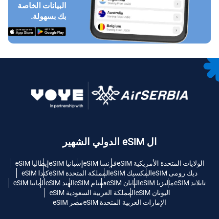
البيانات الخاصة
بك بسهولة.
ال eSIM الدولي الشهير
الولايات المتحدة الأمريكية eSIM
فرنسا eSIM
إسبانيا eSIM
إيطاليا eSIM
ديك رومى eSIM
المكسيك eSIM
المملكة المتحدة eSIM
كندا eSIM
تايلاند eSIM
ماليزيا eSIM
اليابان eSIM
فيتنام eSIM
الهند eSIM
ألمانيا eSIM
اليونان eSIM
المملكة العربية السعودية eSIM
الإمارات العربية المتحدة eSIM
مصر eSIM