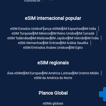
eSIM internacional popular
eSIM Estados Unidos
França eSIM
eSIM Espanha
eSIM Itália
eSIM Turquia
eSIM México
eSIM Reino Unido
eSIM Canadá
eSIM Tailândia
eSIM Malásia
eSIM Japão
eSIM Vietnã
eSIM Índia
eSIM Alemanha
eSIM Grécia
eSIM Arábia Saudita
eSIM Emirados Árabes Unidos
eSIM Egito
eSIM regionais
Ásia eSIM
eSIM Europa
eSIM América Latina
eSIM Oriente Médio
eSIM da América do Norte
Planos Global
eSIMs globais