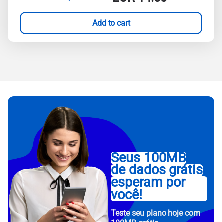
Add to cart
Seus 100MB
de dados grátis
esperam por
você!
Teste seu plano hoje com