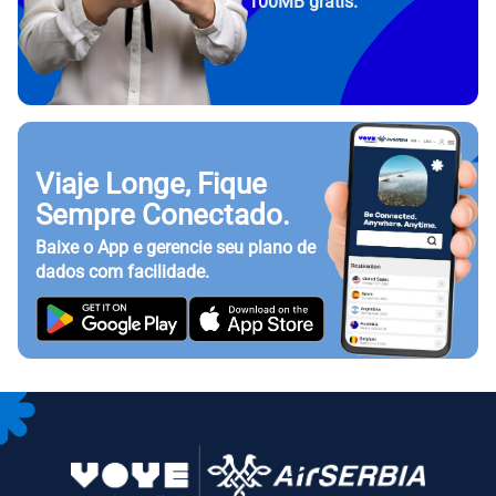
100MB grátis.
Viaje Longe, Fique
Sempre Conectado.
Baixe o App e gerencie seu plano de
dados com facilidade.