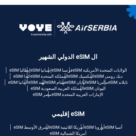
ال eSIM الدولي الشهير
الولايات المتحدة الأمريكية eSIM
فرنسا eSIM
إسبانيا eSIM
إيطاليا eSIM
ديك رومى eSIM
المكسيك eSIM
المملكة المتحدة eSIM
كندا eSIM
تايلاند eSIM
ماليزيا eSIM
اليابان eSIM
فيتنام eSIM
الهند eSIM
ألمانيا eSIM
اليونان eSIM
المملكة العربية السعودية eSIM
الإمارات العربية المتحدة eSIM
مصر eSIM
eSIM إقليمي
آسيا eSIM
أوروبا eSIM
أمريكا اللاتينية eSIM
الشرق الأوسط eSIM
أمريكا الشمالية eSIM