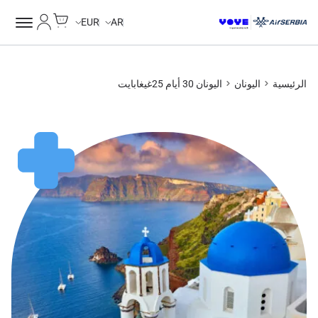
Cart
حسابي
Unlimited Data
EUR
AR
الرئيسية
اليونان
اليونان 30 أيام 25غيغابايت