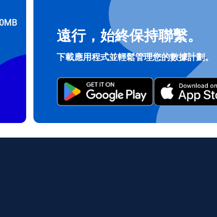
0MB
遠行，始終保持聯繫。
登入或註冊
do I get my eSim?
下載應用程式並輕鬆管理您的數據計劃。
繼續前往您的帳戶或在幾秒鐘內建立一個新帳戶。
 your eSIM, start by checking if your device supports eSIM techn
contact your mobile carrier to request an eSIM activation. They w
e you with a QR code or activation details that you can scan or 
r device settings. Once activated, you can enjoy the benefits of 
t needing a physical SIM card!
或使用電子郵件繼續
郵件
擇貨幣：
發送驗證碼
擇語言：
貨幣