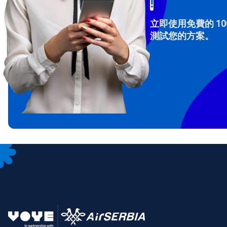
!
立即使用免費的 10
測試您的方案。
How 
To get
Then, 
provid
in you
withou
電子
選
選
搜尋