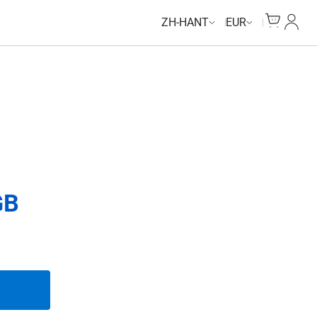
Unlimited Data
Cart
我的
ZH-HANT
EUR
GB