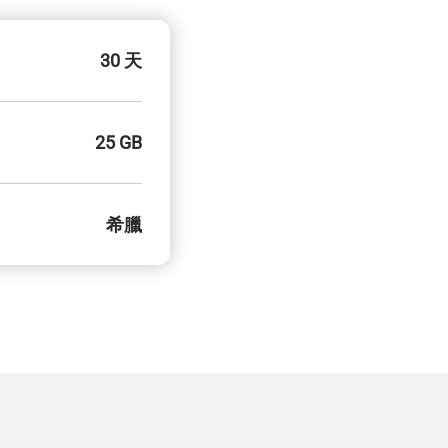
30 天
25 GB
希臘