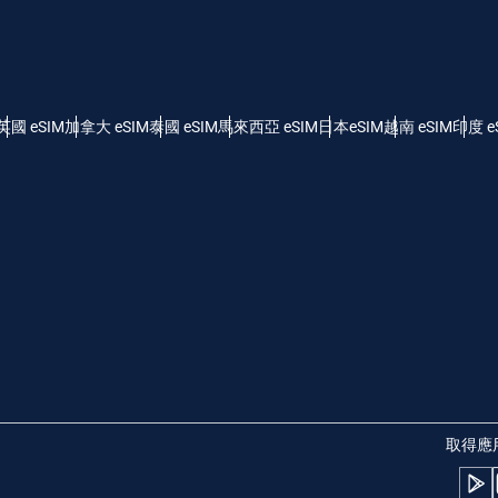
- 美元 (US)
KRW - 韓元
nglish
Español
 - 新加坡元
TWD - 新台幣
英國 eSIM
加拿大 eSIM
泰國 eSIM
馬來西亞 eSIM
日本eSIM
越南 eSIM
印度 e
eutsch
简体中文
 - 日圓
EUR - 歐元
rançais
العربية
 - 泰銖
PHP - 菲律賓比索
繁體中文
עברית
 - 印尼盾
AUD - 澳幣
日本語
한국어
 - 加幣
GBP - 英鎊
取得應
olski
Português