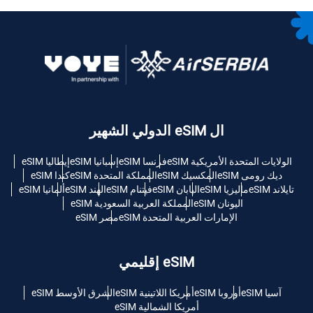
ال eSIM الدولي الشهير
الولايات المتحدة الأمريكية eSIM
فرنسا eSIM
إسبانيا eSIM
إيطاليا eSIM
ديك رومى eSIM
المكسيك eSIM
المملكة المتحدة eSIM
كندا eSIM
تايلاند eSIM
ماليزيا eSIM
اليابان eSIM
فيتنام eSIM
الهند eSIM
ألمانيا eSIM
اليونان eSIM
المملكة العربية السعودية eSIM
الإمارات العربية المتحدة eSIM
مصر eSIM
eSIM إقليمي
آسيا eSIM
أوروبا eSIM
أمريكا اللاتينية eSIM
الشرق الأوسط eSIM
أمريكا الشمالية eSIM