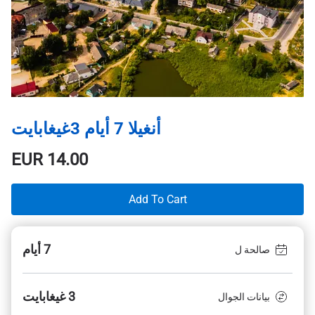
أنغيلا 7 أيام 3غيغابايت
EUR
14.00
Add To Cart
7 أيام
صالحة ل
3 غيغابايت
بيانات الجوال