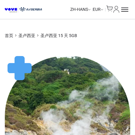
Cart
我的账户
Unlimited Data
Unlimited Data
Unlimited Data
Unlimited Data
ZH-HANS
EUR
首页
圣卢西亚
圣卢西亚 15 天 5GB