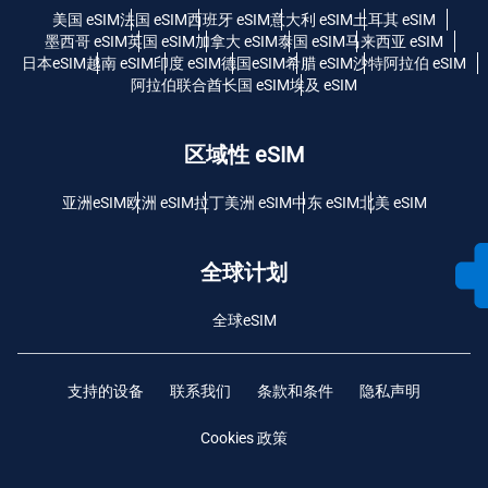
美国 eSIM
法国 eSIM
西班牙 eSIM
意大利 eSIM
土耳其 eSIM
墨西哥 eSIM
英国 eSIM
加拿大 eSIM
泰国 eSIM
马来西亚 eSIM
日本eSIM
越南 eSIM
印度 eSIM
德国eSIM
希腊 eSIM
沙特阿拉伯 eSIM
阿拉伯联合酋长国 eSIM
埃及 eSIM
区域性 eSIM
亚洲eSIM
欧洲 eSIM
拉丁美洲 eSIM
中东 eSIM
北美 eSIM
全球计划
全球eSIM
支持的设备
联系我们
条款和条件
隐私声明
Cookies 政策