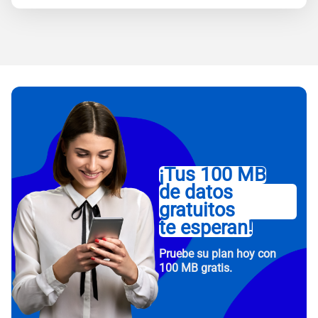
¡Tus 100 MB
de datos
gratuitos
te esperan!
Pruebe su plan hoy con
100 MB gratis.