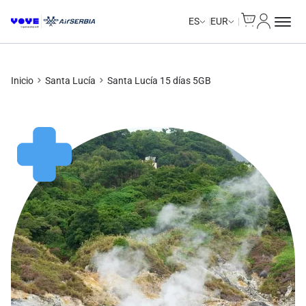
Cart
Mi Cuent
Unlimited Data
Unlimited Data
Unlimited Data
Unlimited Data
ES
EUR
Inicio
Santa Lucía
Santa Lucía 15 días 5GB