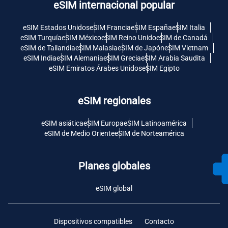
eSIM internacional popular
eSIM Estados Unidos
eSIM Francia
eSIM España
eSIM Italia
eSIM Turquía
eSIM México
eSIM Reino Unido
eSIM de Canadá
eSIM de Tailandia
eSIM Malasia
eSIM de Japón
eSIM Vietnam
eSIM India
eSIM Alemania
eSIM Grecia
eSIM Arabia Saudita
eSIM Emiratos Árabes Unidos
eSIM Egipto
eSIM regionales
eSIM asiática
eSIM Europa
eSIM Latinoamérica
eSIM de Medio Oriente
eSIM de Norteamérica
Planes globales
eSIM global
Dispositivos compatibles
Contacto