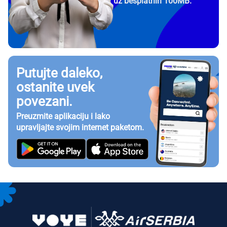
uz besplatnih 100MB.
Putujte daleko,
ostanite uvek
povezani.
Preuzmite aplikaciju i lako
upravljajte svojim internet paketom.