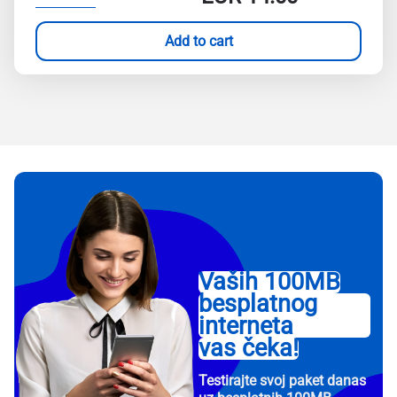
Add to cart
Vaših 100MB
besplatnog
interneta
vas čeka!
Testirajte svoj paket danas