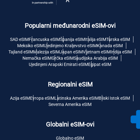
Popularni međunarodni eSIM-ovi
SAD eSIM
Francuska eSIM
Španija eSIM
Italija eSIM
Turska eSIM
Meksiko eSIM
Ujedinjeno Kraljevstvo eSIM
Kanada eSIM
Tajland eSIM
Malezija eSIM
Japan eSIM
Vijetnam eSIM
Indija eSIM
Nemačka eSIM
Grčka eSIM
Saudijska Arabija eSIM
Ujedinjeni Arapski Emirati eSIM
Egipat eSIM
Regionalni eSIM
Azija eSIM
Evropa eSIM
Latinska Amerika eSIM
Bliski Istok eSIM
Severna Amerika eSIM
Globalni eSIM-ovi
Globalno eSIM