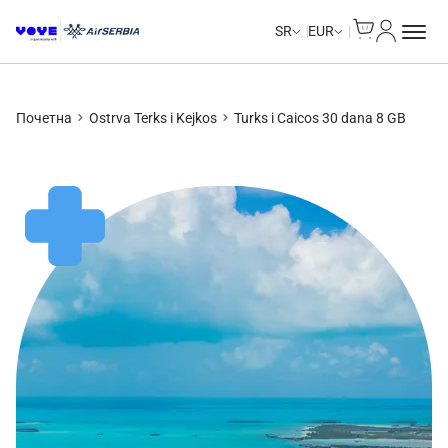
Cart
Moj nalo
SR
EUR
Почетна
Ostrva Terks i Kejkos
Turks i Caicos 30 dana 8 GB