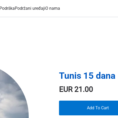
Podrška
Podržani uređaji
O nama
Tunis 15 dana
EUR
21.00
Add To Cart