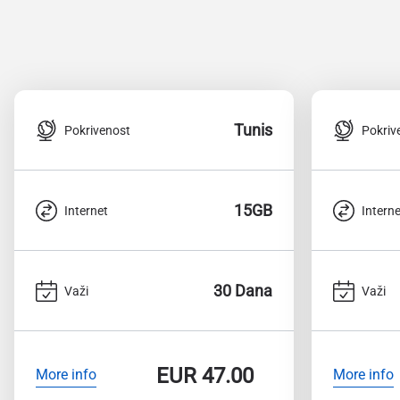
Tunis
Pokrivenost
Pokriv
15GB
Internet
Interne
30 Dana
Važi
Važi
EUR
47.00
More info
More info