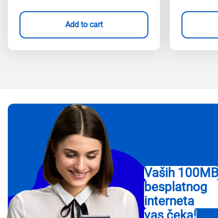
Add to cart
Vaših 100M
besplatnog
interneta
vas čeka!