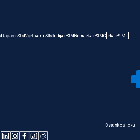
M
Japan eSIM
Vijetnam eSIM
Indija eSIM
Nemačka eSIM
Grčka eSIM
Ostanite u toku