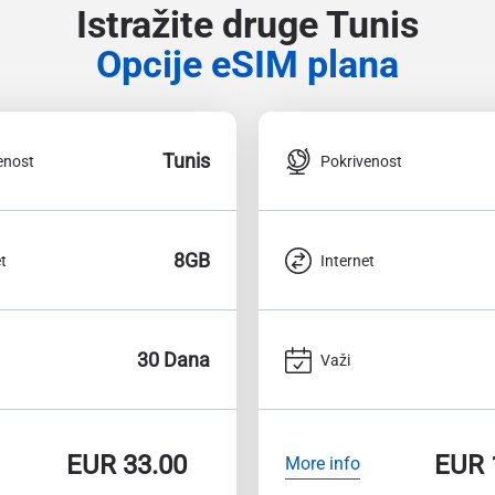
Istražite druge Tunis
Opcije eSIM plana
Tunis
enost
Pokrivenost
8GB
t
Internet
30 Dana
Važi
EUR
33.00
EUR
More info