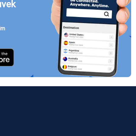
uvek
jim
Zatvori prozor
ology.
ill
enter
eSIM
Zatvori prozor
Zatvori prozor