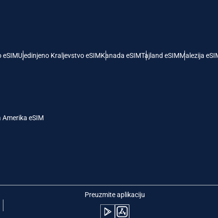
- Američki Dolar
KRW - Južnokorejski Von
nglish
Español
- Singapurski Dolar
TWD - Novi Tajvanski Dolar
o eSIM
Ujedinjeno Kraljevstvo eSIM
Kanada eSIM
Tajland eSIM
Malezija eSI
eutsch
简体中文
- Japanski Jen
EUR - Evro
rançais
العربية
a Amerika eSIM
 Tajlandski Bat
PHP - Filipinski Pezos
繁體中文
עברית
- Indonežanska Rupija
AUD - Australijski Dolar
日本語
한국어
- Kanadski Dolar
GBP - Britanska Funta
Preuzmite aplikaciju
olski
Português