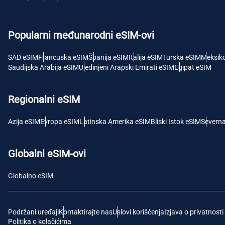
USD 
Popularni međunarodni eSIM-ovi
E
SGD 
SAD eSIM
Francuska eSIM
Španija eSIM
Italija eSIM
Turska eSIM
Meksik
Saudijska Arabija eSIM
Ujedinjeni Arapski Emirati eSIM
Egipat eSIM
D
JPY 
Regionalni eSIM
F
Azija eSIM
Evropa eSIM
Latinska Amerika eSIM
Bliski Istok eSIM
Severn
THB -
Globalni eSIM-ovi
IDR 
Globalno eSIM
CAD 
Podržani uređaji
Kontaktirajte nas
Uslovi korišćenja
Izjava o privatnosti
P
Politika o kolačićima