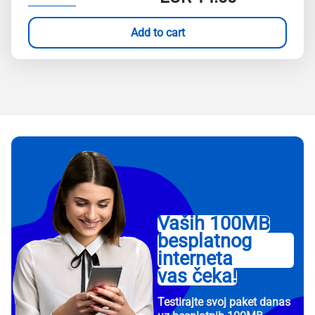
Add to cart
Vaših 100MB
besplatnog
interneta
vas čeka!
Testirajte svoj paket danas