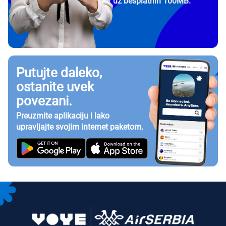
uz besplatnih 100MB.
Putujte daleko,
ostanite uvek
povezani.
Preuzmite aplikaciju i lako
upravljajte svojim internet paketom.