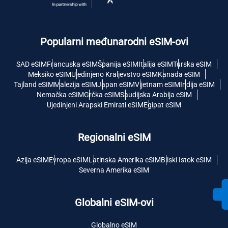
Popularni međunarodni eSIM-ovi
SAD eSIM
Francuska eSIM
Španija eSIM
Italija eSIM
Turska eSIM
Meksiko eSIM
Ujedinjeno Kraljevstvo eSIM
Kanada eSIM
Tajland eSIM
Malezija eSIM
Japan eSIM
Vijetnam eSIM
Indija eSIM
Nemačka eSIM
Grčka eSIM
Saudijska Arabija eSIM
Ujedinjeni Arapski Emirati eSIM
Egipat eSIM
Regionalni eSIM
Azija eSIM
Evropa eSIM
Latinska Amerika eSIM
Bliski Istok eSIM
Severna Amerika eSIM
Globalni eSIM-ovi
Globalno eSIM