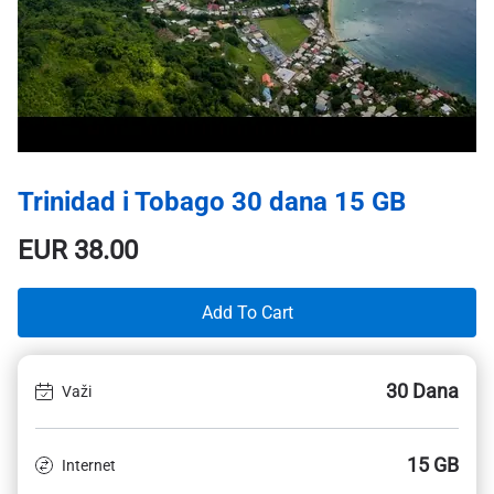
Trinidad i Tobago 30 dana 15 GB
EUR
38.00
Add To Cart
30 Dana
Važi
15 GB
Internet