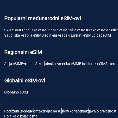
USD 
Popularni međunarodni eSIM-ovi
E
SGD 
SAD eSIM
Francuska eSIM
Španija eSIM
Italija eSIM
Turska eSIM
Meksik
Saudijska Arabija eSIM
Ujedinjeni Arapski Emirati eSIM
Egipat eSIM
D
JPY 
Regionalni eSIM
F
Azija eSIM
Evropa eSIM
Latinska Amerika eSIM
Bliski Istok eSIM
Severn
THB -
Globalni eSIM-ovi
IDR 
Globalno eSIM
CAD 
Podržani uređaji
Kontaktirajte nas
Uslovi korišćenja
Izjava o privatnosti
P
Politika o kolačićima