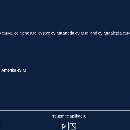
- Američki Dolar
KRW - Južnokorejski Von
nglish
Español
- Singapurski Dolar
TWD - Novi Tajvanski Dolar
o eSIM
Ujedinjeno Kraljevstvo eSIM
Kanada eSIM
Tajland eSIM
Malezija eSI
eutsch
简体中文
- Japanski Jen
EUR - Evro
rançais
العربية
a Amerika eSIM
 Tajlandski Bat
PHP - Filipinski Pezos
繁體中文
עברית
- Indonežanska Rupija
AUD - Australijski Dolar
日本語
한국어
- Kanadski Dolar
GBP - Britanska Funta
Preuzmite aplikaciju
olski
Português