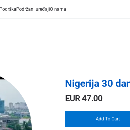
Podrška
Podržani uređaji
O nama
Nigerija 30 da
EUR
47.00
Add To Cart