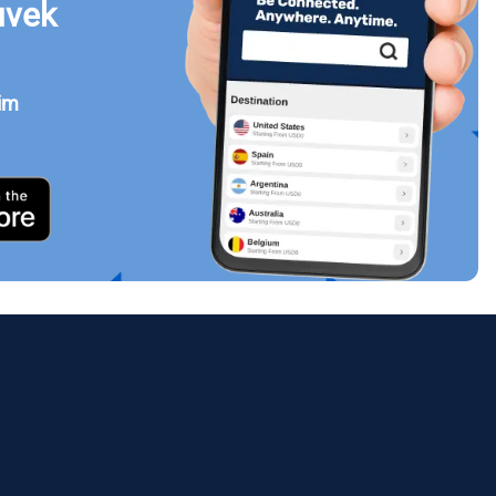
uvek
jim
Zatvori prozor
ology.
ill
enter
eSIM
Zatvori prozor
Zatvori prozor