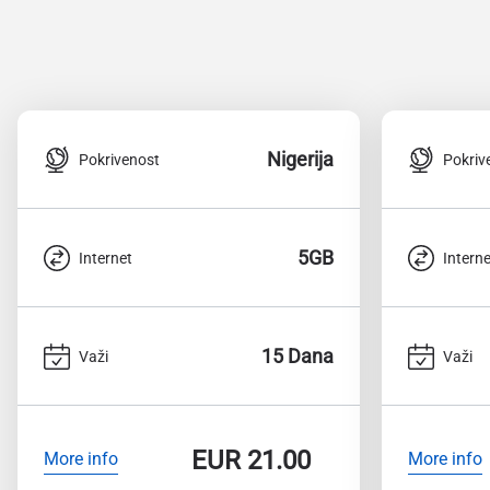
Nigerija
Pokrivenost
Pokriv
5GB
Internet
Interne
15 Dana
Važi
Važi
EUR
21.00
More info
More info