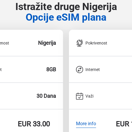
Istražite druge Nigerija
Opcije eSIM plana
Nigerija
enost
Pokrivenost
8GB
t
Internet
30 Dana
Važi
EUR
33.00
EUR
More info