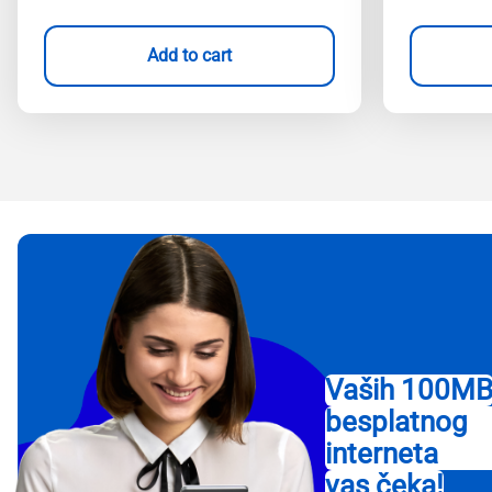
Add to cart
Vaših 100M
besplatnog
interneta
vas čeka!