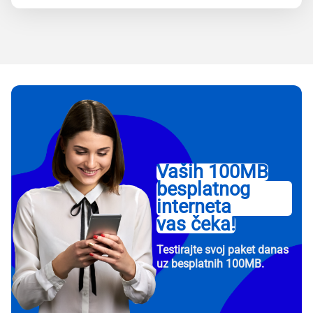
Vaših 100MB
besplatnog
interneta
vas čeka!
Testirajte svoj paket danas
uz besplatnih 100MB.