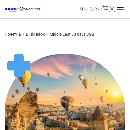
Cart
Moj nalo
Unlimited Data
Unlimited Data
Unlimited Data
Unlimited Data
SR
EUR
Почетна
Bliski istok
Middle East 30 days 8GB