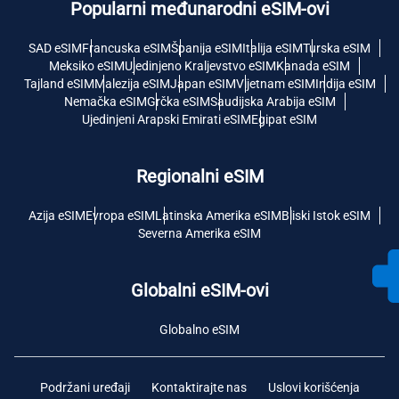
Popularni međunarodni eSIM-ovi
SAD eSIM
Francuska eSIM
Španija eSIM
Italija eSIM
Turska eSIM
Meksiko eSIM
Ujedinjeno Kraljevstvo eSIM
Kanada eSIM
Tajland eSIM
Malezija eSIM
Japan eSIM
Vijetnam eSIM
Indija eSIM
Nemačka eSIM
Grčka eSIM
Saudijska Arabija eSIM
Ujedinjeni Arapski Emirati eSIM
Egipat eSIM
Regionalni eSIM
Azija eSIM
Evropa eSIM
Latinska Amerika eSIM
Bliski Istok eSIM
Severna Amerika eSIM
Globalni eSIM-ovi
Globalno eSIM
Podržani uređaji
Kontaktirajte nas
Uslovi korišćenja