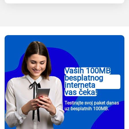
Vaših 100MB
besplatnog
interneta
vas čeka!
Testirajte svoj paket danas
uz besplatnih 100MB.