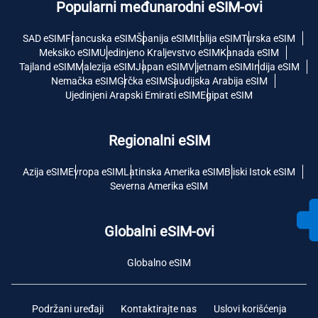
Popularni međunarodni eSIM-ovi
SAD eSIM
Francuska eSIM
Španija eSIM
Italija eSIM
Turska eSIM
Meksiko eSIM
Ujedinjeno Kraljevstvo eSIM
Kanada eSIM
Tajland eSIM
Malezija eSIM
Japan eSIM
Vijetnam eSIM
Indija eSIM
Nemačka eSIM
Grčka eSIM
Saudijska Arabija eSIM
Ujedinjeni Arapski Emirati eSIM
Egipat eSIM
Regionalni eSIM
Azija eSIM
Evropa eSIM
Latinska Amerika eSIM
Bliski Istok eSIM
Severna Amerika eSIM
Globalni eSIM-ovi
Globalno eSIM
Podržani uređaji
Kontaktirajte nas
Uslovi korišćenja