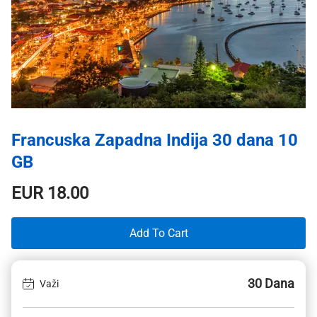
Francuska Zapadna Indija 30 dana 10
GB
EUR
18.00
Add To Cart
30 Dana
Važi