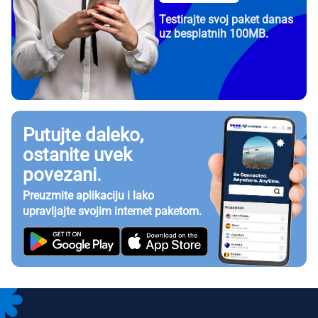
Testirajte svoj paket danas
uz besplatnih 100MB.
Putujte daleko,
ostanite uvek
povezani.
Preuzmite aplikaciju i lako
upravljajte svojim internet paketom.