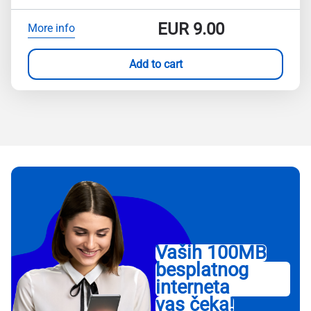
EUR
9.00
More info
Add to cart
Vaših 100MB
besplatnog
interneta
vas čeka!