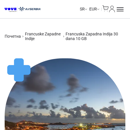
Cart
Moj nalo
SR
EUR
Francuske Zapadne
Francuska Zapadna Indija 30
Почетна
Indije
dana 10 GB