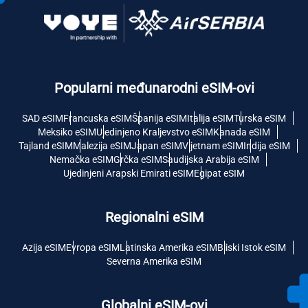
Popularni međunarodni eSIM-ovi
SAD eSIM
Francuska eSIM
Španija eSIM
Italija eSIM
Turska eSIM
Meksiko eSIM
Ujedinjeno Kraljevstvo eSIM
Kanada eSIM
Tajland eSIM
Malezija eSIM
Japan eSIM
Vijetnam eSIM
Indija eSIM
Nemačka eSIM
Grčka eSIM
Saudijska Arabija eSIM
Ujedinjeni Arapski Emirati eSIM
Egipat eSIM
Regionalni eSIM
Azija eSIM
Evropa eSIM
Latinska Amerika eSIM
Bliski Istok eSIM
Severna Amerika eSIM
Globalni eSIM-ovi