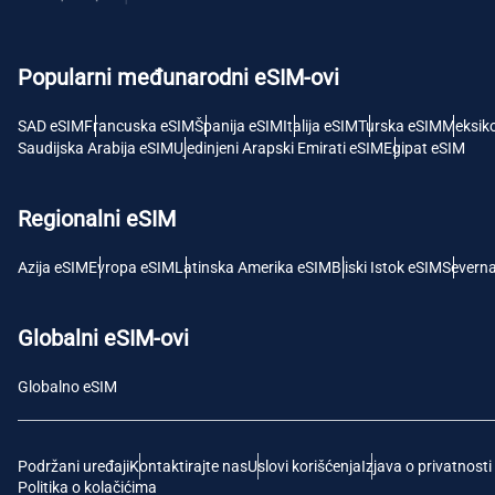
USD 
Popularni međunarodni eSIM-ovi
E
SGD 
SAD eSIM
Francuska eSIM
Španija eSIM
Italija eSIM
Turska eSIM
Meksik
Saudijska Arabija eSIM
Ujedinjeni Arapski Emirati eSIM
Egipat eSIM
D
JPY 
Regionalni eSIM
F
Azija eSIM
Evropa eSIM
Latinska Amerika eSIM
Bliski Istok eSIM
Severn
THB -
Globalni eSIM-ovi
IDR 
Globalno eSIM
CAD 
Podržani uređaji
Kontaktirajte nas
Uslovi korišćenja
Izjava o privatnosti
P
Politika o kolačićima