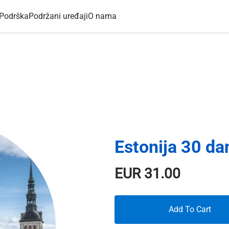
Podrška
Podržani uređaji
O nama
Estonija 30 d
EUR
31.00
Add To Cart