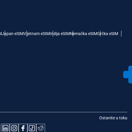
M
Japan eSIM
Vijetnam eSIM
Indija eSIM
Nemačka eSIM
Grčka eSIM
Ostanite u toku