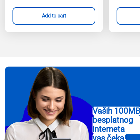
Add to cart
Vaših 100M
besplatnog
interneta
vas čeka!