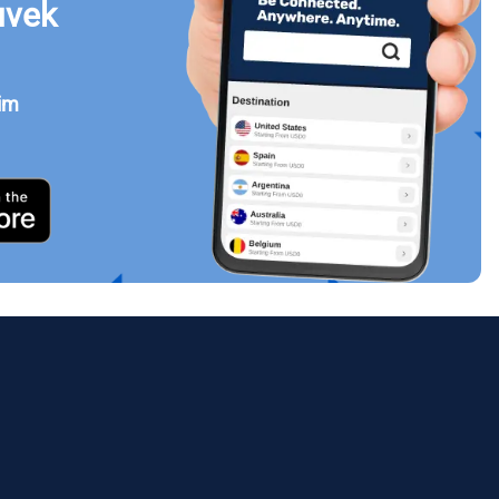
uvek
jim
Zatvori prozor
ology.
ill
enter
eSIM
Zatvori prozor
Zatvori prozor