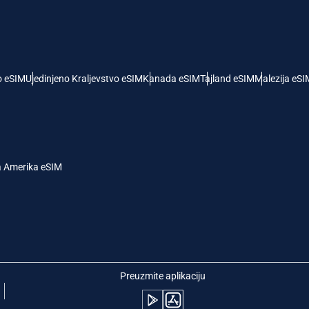
- Američki Dolar
KRW - Južnokorejski Von
nglish
Español
- Singapurski Dolar
TWD - Novi Tajvanski Dolar
o eSIM
Ujedinjeno Kraljevstvo eSIM
Kanada eSIM
Tajland eSIM
Malezija eSI
eutsch
简体中文
- Japanski Jen
EUR - Evro
rançais
العربية
a Amerika eSIM
 Tajlandski Bat
PHP - Filipinski Pezos
繁體中文
עברית
- Indonežanska Rupija
AUD - Australijski Dolar
日本語
한국어
- Kanadski Dolar
GBP - Britanska Funta
Preuzmite aplikaciju
olski
Português