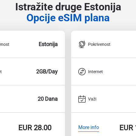
Istražite druge Estonija
Opcije eSIM plana
Estonija
enost
Pokrivenost
2GB/Day
t
Internet
20 Dana
Važi
EUR
28.00
EUR
More info