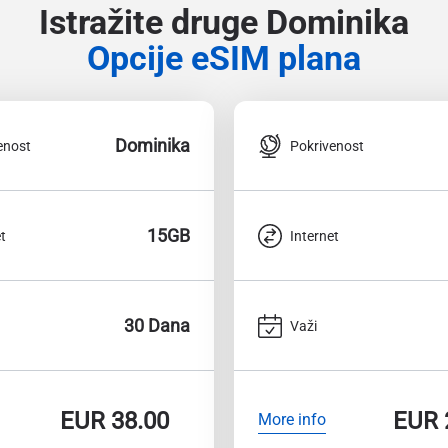
Istražite druge Dominika
Opcije eSIM plana
Dominika
enost
Pokrivenost
15GB
t
Internet
30 Dana
Važi
EUR
38.00
EUR
More info