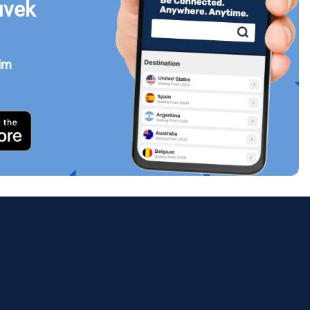
uvek
jim
Zatvori prozor
ology.
ill
enter
eSIM
Zatvori prozor
Zatvori prozor