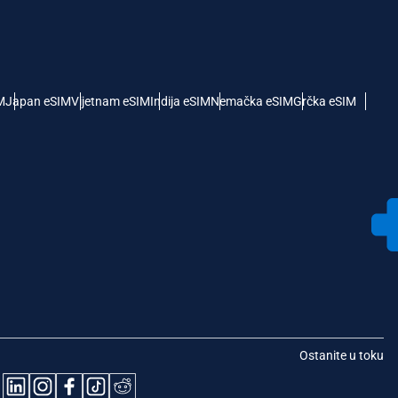
M
Japan eSIM
Vijetnam eSIM
Indija eSIM
Nemačka eSIM
Grčka eSIM
Ostanite u toku