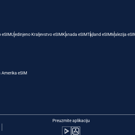
- Američki Dolar
KRW - Južnokorejski Von
nglish
Español
- Singapurski Dolar
TWD - Novi Tajvanski Dolar
o eSIM
Ujedinjeno Kraljevstvo eSIM
Kanada eSIM
Tajland eSIM
Malezija eSI
eutsch
简体中文
- Japanski Jen
EUR - Evro
rançais
العربية
a Amerika eSIM
 Tajlandski Bat
PHP - Filipinski Pezos
繁體中文
עברית
- Indonežanska Rupija
AUD - Australijski Dolar
日本語
한국어
- Kanadski Dolar
GBP - Britanska Funta
Preuzmite aplikaciju
olski
Português