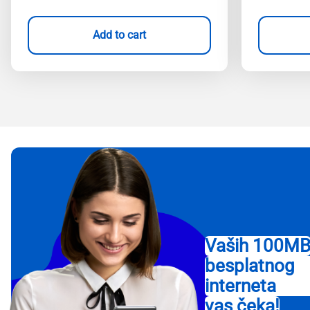
Add to cart
Vaših 100M
besplatnog
interneta
vas čeka!