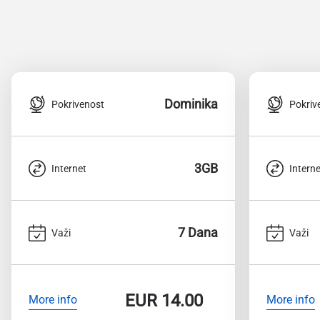
Dominika
Pokrivenost
Pokriv
3GB
Internet
Interne
7 Dana
Važi
Važi
EUR
14.00
More info
More info