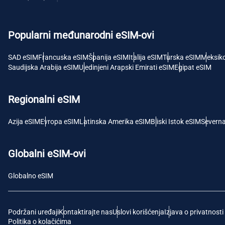
USD 
Popularni međunarodni eSIM-ovi
E
SGD 
SAD eSIM
Francuska eSIM
Španija eSIM
Italija eSIM
Turska eSIM
Meksik
Saudijska Arabija eSIM
Ujedinjeni Arapski Emirati eSIM
Egipat eSIM
D
JPY 
Regionalni eSIM
F
Azija eSIM
Evropa eSIM
Latinska Amerika eSIM
Bliski Istok eSIM
Severn
THB -
Globalni eSIM-ovi
IDR 
Globalno eSIM
CAD 
Podržani uređaji
Kontaktirajte nas
Uslovi korišćenja
Izjava o privatnosti
P
Politika o kolačićima