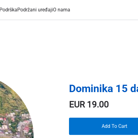
Podrška
Podržani uređaji
O nama
Dominika 15 
EUR
19.00
Add To Cart