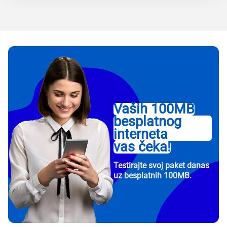
Vaših 100MB
besplatnog
interneta
vas čeka!
Testirajte svoj paket danas
uz besplatnih 100MB.