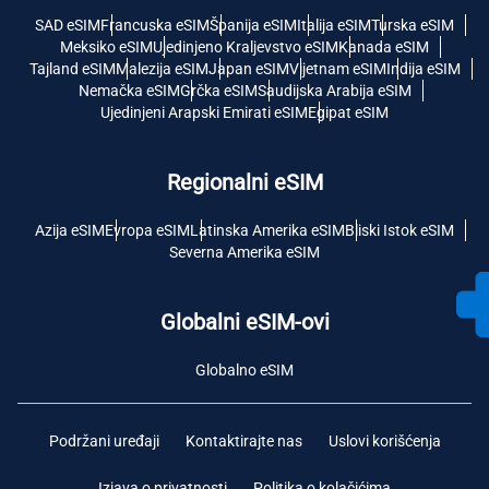
SAD eSIM
Francuska eSIM
Španija eSIM
Italija eSIM
Turska eSIM
Meksiko eSIM
Ujedinjeno Kraljevstvo eSIM
Kanada eSIM
Tajland eSIM
Malezija eSIM
Japan eSIM
Vijetnam eSIM
Indija eSIM
Nemačka eSIM
Grčka eSIM
Saudijska Arabija eSIM
Ujedinjeni Arapski Emirati eSIM
Egipat eSIM
Regionalni eSIM
Azija eSIM
Evropa eSIM
Latinska Amerika eSIM
Bliski Istok eSIM
Severna Amerika eSIM
Globalni eSIM-ovi
Globalno eSIM
Podržani uređaji
Kontaktirajte nas
Uslovi korišćenja
Izjava o privatnosti
Politika o kolačićima