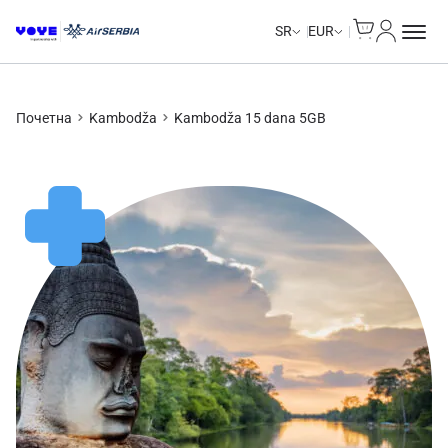
Cart
Moj nalo
SR
EUR
Почетна
Kambodža
Kambodža 15 dana 5GB