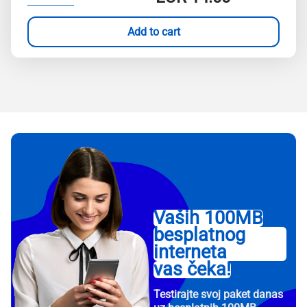
Add to cart
Vaših 100MB
besplatnog
interneta
vas čeka!
Testirajte svoj paket danas