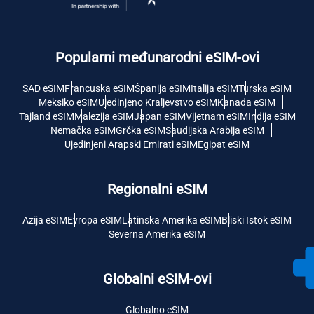
Popularni međunarodni eSIM-ovi
SAD eSIM
Francuska eSIM
Španija eSIM
Italija eSIM
Turska eSIM
Meksiko eSIM
Ujedinjeno Kraljevstvo eSIM
Kanada eSIM
Tajland eSIM
Malezija eSIM
Japan eSIM
Vijetnam eSIM
Indija eSIM
Nemačka eSIM
Grčka eSIM
Saudijska Arabija eSIM
Ujedinjeni Arapski Emirati eSIM
Egipat eSIM
Regionalni eSIM
Azija eSIM
Evropa eSIM
Latinska Amerika eSIM
Bliski Istok eSIM
Severna Amerika eSIM
Globalni eSIM-ovi
Globalno eSIM