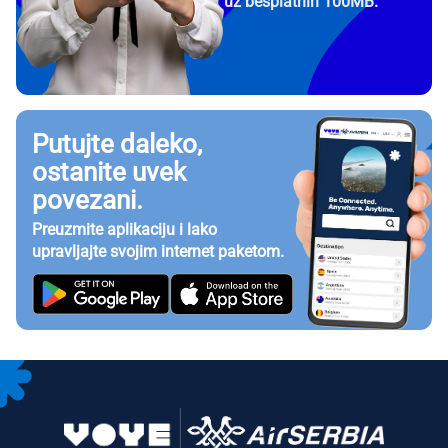
uz besplatnih 100MB.
Putujte daleko,
ostanite uvek
povezani.
Preuzmite aplikaciju i lako
upravljajte svojim internet paketom.