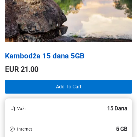
Kambodža 15 dana 5GB
EUR
21.00
Add To Cart
15 Dana
Važi
5 GB
Internet