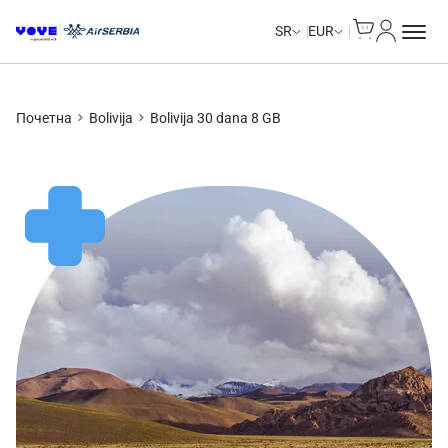
Cart
Moj nalo
SR
EUR
Почетна
Bolivija
Bolivija 30 dana 8 GB