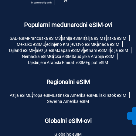
Popularni međunarodni eSIM-ovi
SAD eSIM
Francuska eSIM
Španija eSIM
Italija eSIM
Turska eSIM
Meksiko eSIM
Ujedinjeno Kraljevstvo eSIM
Kanada eSIM
Tajland eSIM
Malezija eSIM
Japan eSIM
Vijetnam eSIM
Indija eSIM
Nemačka eSIM
Grčka eSIM
Saudijska Arabija eSIM
Ujedinjeni Arapski Emirati eSIM
Egipat eSIM
Regionalni eSIM
Azija eSIM
Evropa eSIM
Latinska Amerika eSIM
Bliski Istok eSIM
Severna Amerika eSIM
Globalni eSIM-ovi
Globalno eSIM