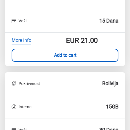
15 Dana
Važi
EUR
21.00
More info
Add to cart
Bolivija
Pokrivenost
15GB
Internet
30 Dana
Važi