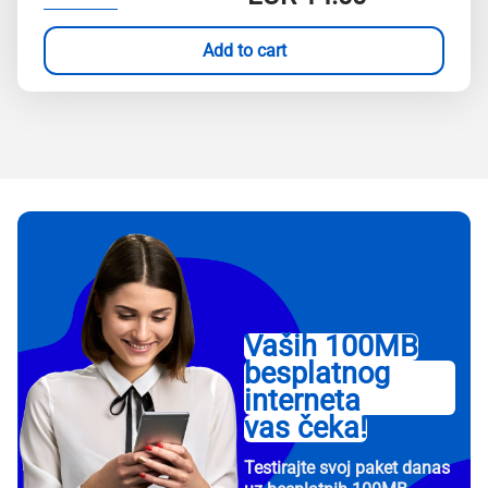
Add to cart
Vaših 100MB
besplatnog
interneta
vas čeka!
Testirajte svoj paket danas