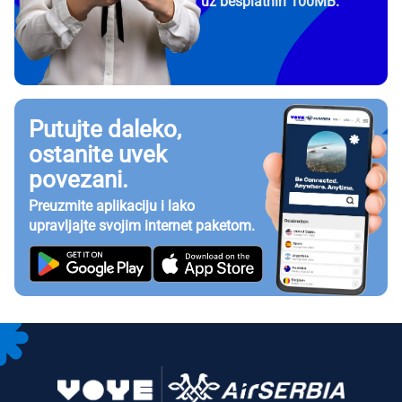
uz besplatnih 100MB.
Putujte daleko,
ostanite uvek
povezani.
Preuzmite aplikaciju i lako
upravljajte svojim internet paketom.