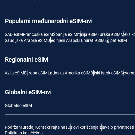
USD 
Popularni međunarodni eSIM-ovi
E
SGD 
SAD eSIM
Francuska eSIM
Španija eSIM
Italija eSIM
Turska eSIM
Meksik
Saudijska Arabija eSIM
Ujedinjeni Arapski Emirati eSIM
Egipat eSIM
D
JPY 
Regionalni eSIM
F
Azija eSIM
Evropa eSIM
Latinska Amerika eSIM
Bliski Istok eSIM
Severn
THB -
Globalni eSIM-ovi
IDR 
Globalno eSIM
CAD 
Podržani uređaji
Kontaktirajte nas
Uslovi korišćenja
Izjava o privatnosti
P
Politika o kolačićima