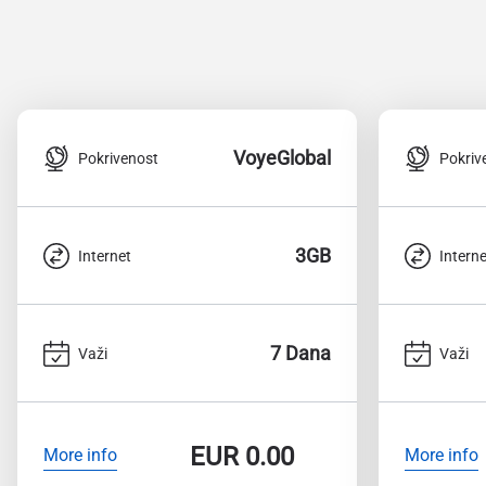
VoyeGlobal
Pokrivenost
Pokriv
3GB
Internet
Interne
7 Dana
Važi
Važi
EUR
0.00
More info
More info