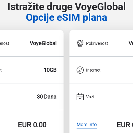
Istražite druge VoyeGlobal
Opcije eSIM plana
VoyeGlobal
V
enost
Pokrivenost
10GB
t
Internet
30 Dana
Važi
EUR
0.00
EUR
More info