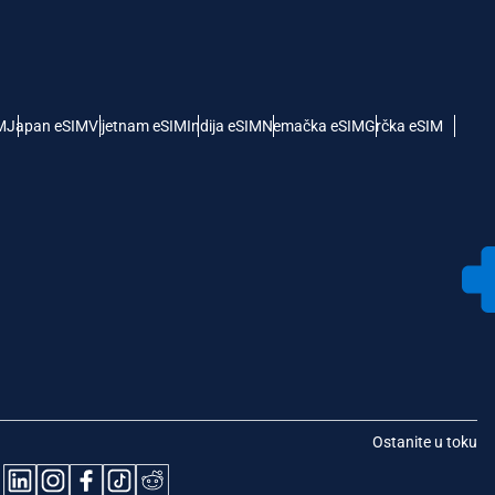
M
Japan eSIM
Vijetnam eSIM
Indija eSIM
Nemačka eSIM
Grčka eSIM
Ostanite u toku