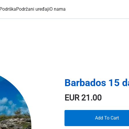
Podrška
Podržani uređaji
O nama
Barbados 15 d
EUR
21.00
Add To Cart