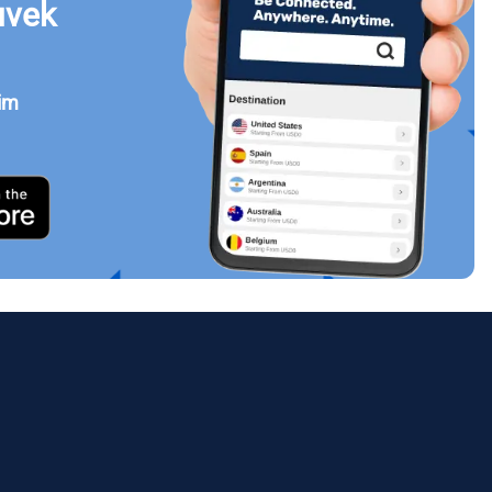
uvek
jim
Zatvori prozor
ology.
ill
enter
eSIM
Zatvori prozor
Zatvori prozor