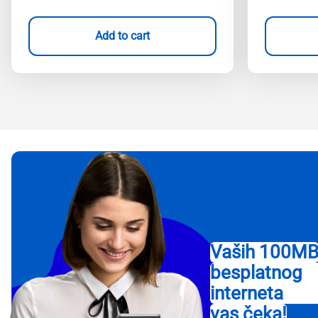
Add to cart
Vaših 100M
besplatnog
interneta
vas čeka!