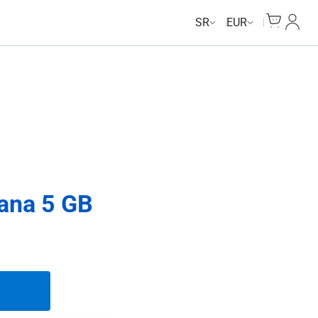
Cart
Moj n
SR
EUR
ana 5 GB