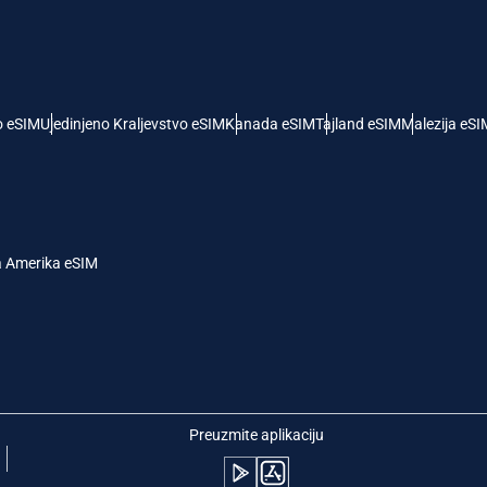
- Američki Dolar
KRW - Južnokorejski Von
nglish
Español
- Singapurski Dolar
TWD - Novi Tajvanski Dolar
o eSIM
Ujedinjeno Kraljevstvo eSIM
Kanada eSIM
Tajland eSIM
Malezija eSI
eutsch
简体中文
- Japanski Jen
EUR - Evro
rançais
العربية
a Amerika eSIM
 Tajlandski Bat
PHP - Filipinski Pezos
繁體中文
עברית
- Indonežanska Rupija
AUD - Australijski Dolar
日本語
한국어
- Kanadski Dolar
GBP - Britanska Funta
Preuzmite aplikaciju
olski
Português