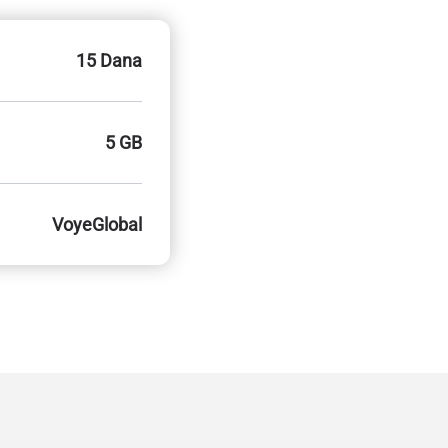
15 Dana
5 GB
VoyeGlobal