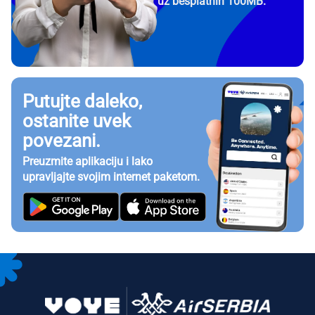
uz besplatnih 100MB.
Putujte daleko,
ostanite uvek
povezani.
Preuzmite aplikaciju i lako
upravljajte svojim internet paketom.