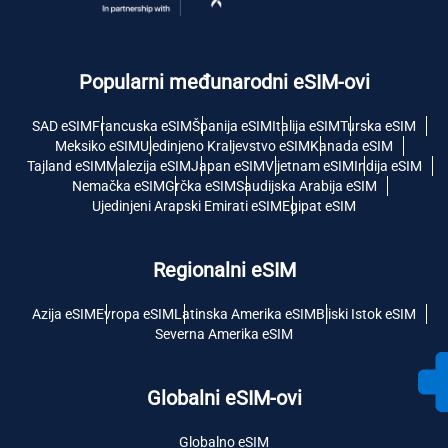
Popularni međunarodni eSIM-ovi
SAD eSIM
Francuska eSIM
Španija eSIM
Italija eSIM
Turska eSIM
Meksiko eSIM
Ujedinjeno Kraljevstvo eSIM
Kanada eSIM
Tajland eSIM
Malezija eSIM
Japan eSIM
Vijetnam eSIM
Indija eSIM
Nemačka eSIM
Grčka eSIM
Saudijska Arabija eSIM
Ujedinjeni Arapski Emirati eSIM
Egipat eSIM
Regionalni eSIM
Azija eSIM
Evropa eSIM
Latinska Amerika eSIM
Bliski Istok eSIM
Severna Amerika eSIM
Globalni eSIM-ovi
Globalno eSIM