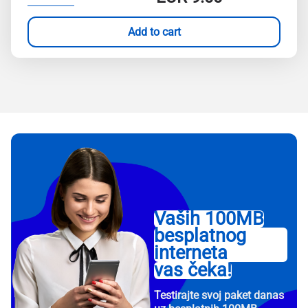
Add to cart
Vaših 100MB
besplatnog
interneta
vas čeka!
Testirajte svoj paket danas