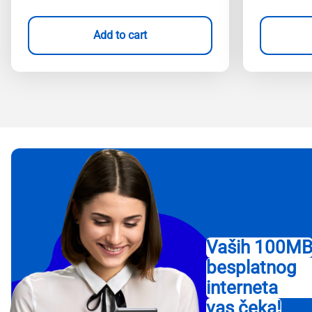
Add to cart
Vaših 100M
besplatnog
interneta
vas čeka!