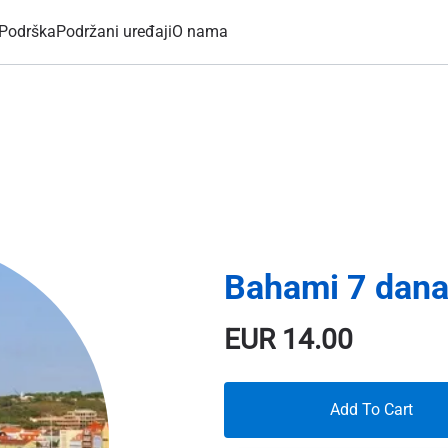
Podrška
Podržani uređaji
O nama
Bahami 7 dana
EUR
14.00
Add To Cart