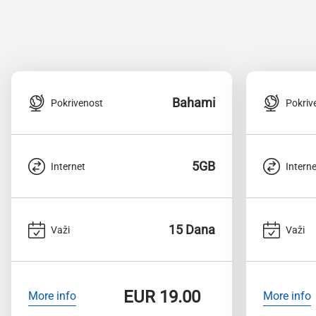
Bahami
Pokrivenost
Pokriv
5GB
Internet
Interne
15 Dana
Važi
Važi
EUR
19.00
More info
More info