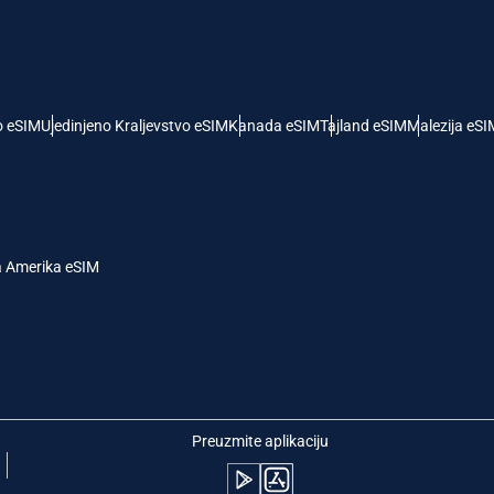
- Američki Dolar
KRW - Južnokorejski Von
nglish
Español
- Singapurski Dolar
TWD - Novi Tajvanski Dolar
o eSIM
Ujedinjeno Kraljevstvo eSIM
Kanada eSIM
Tajland eSIM
Malezija eSI
eutsch
简体中文
- Japanski Jen
EUR - Evro
rançais
العربية
a Amerika eSIM
 Tajlandski Bat
PHP - Filipinski Pezos
繁體中文
עברית
- Indonežanska Rupija
AUD - Australijski Dolar
日本語
한국어
- Kanadski Dolar
GBP - Britanska Funta
Preuzmite aplikaciju
olski
Português