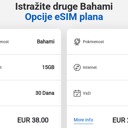
Istražite druge Bahami
Opcije eSIM plana
Bahami
enost
Pokrivenost
15GB
t
Internet
30 Dana
Važi
EUR
38.00
EUR
More info