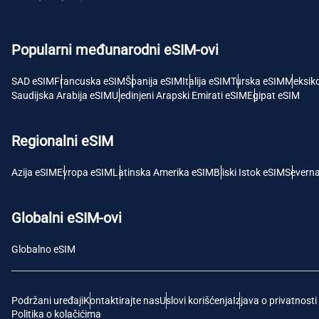
USD 
Popularni međunarodni eSIM-ovi
E
SGD 
SAD eSIM
Francuska eSIM
Španija eSIM
Italija eSIM
Turska eSIM
Meksik
Saudijska Arabija eSIM
Ujedinjeni Arapski Emirati eSIM
Egipat eSIM
D
JPY 
Regionalni eSIM
F
Azija eSIM
Evropa eSIM
Latinska Amerika eSIM
Bliski Istok eSIM
Severn
THB -
Globalni eSIM-ovi
IDR 
Globalno eSIM
CAD 
Podržani uređaji
Kontaktirajte nas
Uslovi korišćenja
Izjava o privatnosti
P
Politika o kolačićima