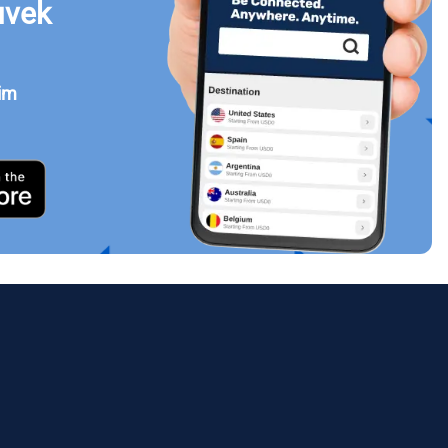
uvek
jim
Zatvori prozor
ology.
ill
enter
eSIM
Zatvori prozor
Zatvori prozor