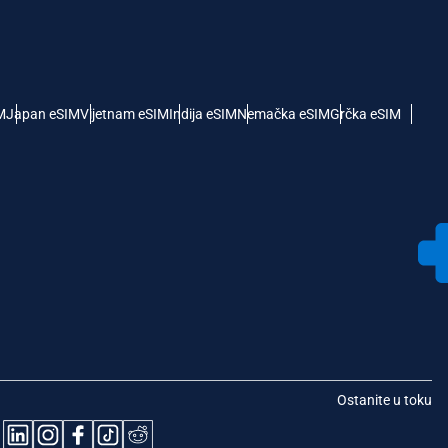
M
Japan eSIM
Vijetnam eSIM
Indija eSIM
Nemačka eSIM
Grčka eSIM
Ostanite u toku