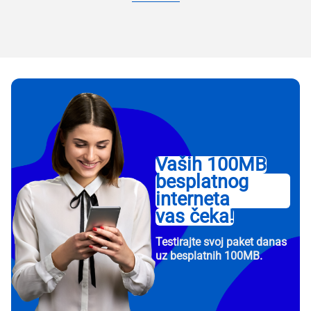
Vaših 100MB
besplatnog
interneta
vas čeka!
Testirajte svoj paket danas
uz besplatnih 100MB.