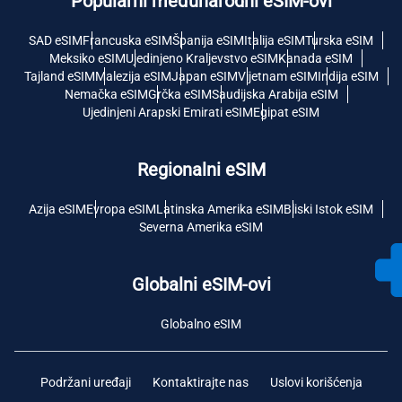
Popularni međunarodni eSIM-ovi
SAD eSIM
Francuska eSIM
Španija eSIM
Italija eSIM
Turska eSIM
Meksiko eSIM
Ujedinjeno Kraljevstvo eSIM
Kanada eSIM
Tajland eSIM
Malezija eSIM
Japan eSIM
Vijetnam eSIM
Indija eSIM
Nemačka eSIM
Grčka eSIM
Saudijska Arabija eSIM
Ujedinjeni Arapski Emirati eSIM
Egipat eSIM
Regionalni eSIM
Azija eSIM
Evropa eSIM
Latinska Amerika eSIM
Bliski Istok eSIM
Severna Amerika eSIM
Globalni eSIM-ovi
Globalno eSIM
Podržani uređaji
Kontaktirajte nas
Uslovi korišćenja