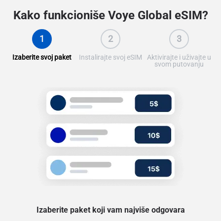
Kako funkcioniše
Voye Global eSIM?
1
2
3
Izaberite svoj paket
Instalirajte svoj eSIM
Aktivirajte i uživajte u
svom putovanju
Izaberite paket koji vam najviše odgovara