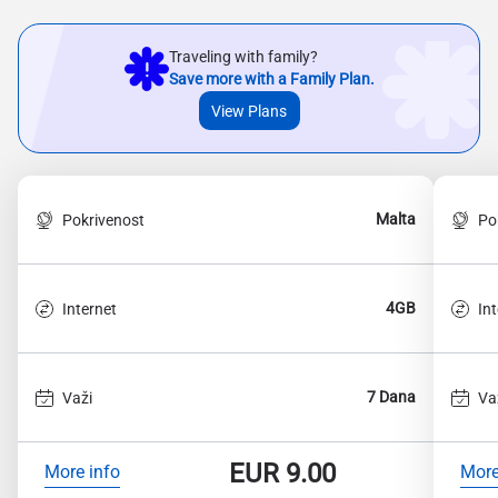
Traveling with family?
Save more with a Family Plan.
View Plans
Malta
Pokrivenost
Po
4GB
Internet
In
7 Dana
Važi
Va
EUR
9.00
More info
More