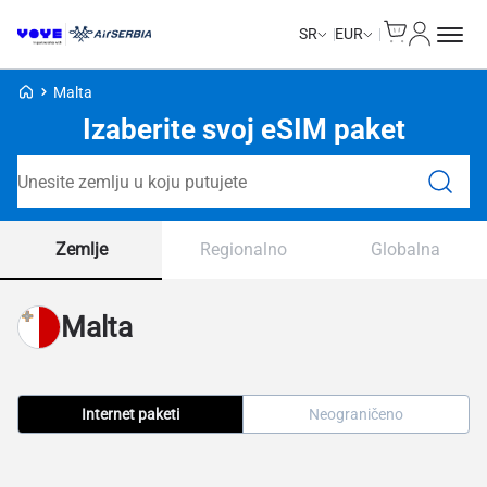
Cart
Moj nalo
SR
EUR
Voye početna stranica
Malta
Izaberite svoj eSIM paket
Pretraga paketa
Zemlje
Regionalno
Globalna
Malta
Internet paketi
Neograničeno