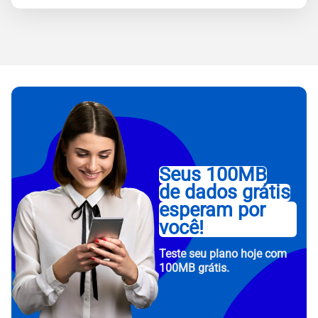
Seus 100MB
de dados grátis
esperam por
você!
Teste seu plano hoje com
100MB grátis.