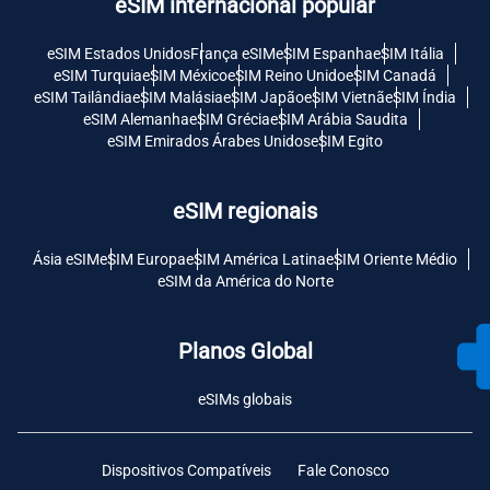
eSIM internacional popular
eSIM Estados Unidos
França eSIM
eSIM Espanha
eSIM Itália
eSIM Turquia
eSIM México
eSIM Reino Unido
eSIM Canadá
eSIM Tailândia
eSIM Malásia
eSIM Japão
eSIM Vietnã
eSIM Índia
eSIM Alemanha
eSIM Grécia
eSIM Arábia Saudita
eSIM Emirados Árabes Unidos
eSIM Egito
eSIM regionais
Ásia eSIM
eSIM Europa
eSIM América Latina
eSIM Oriente Médio
eSIM da América do Norte
Planos Global
eSIMs globais
Dispositivos Compatíveis
Fale Conosco