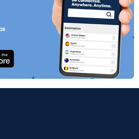
tos
Cerrar ventana emergente
ology.
ill
enter
eSIM
Cerrar ventana emergente
Cerrar ventana emergente