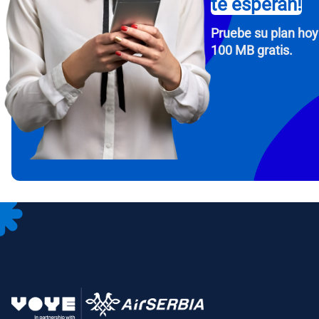
te esperan!
Pruebe su plan hoy
100 MB gratis.
How 
To get
Then, 
provid
in you
withou
Corre
Sele
Sel
Busca