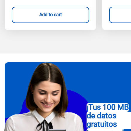
Add to cart
¡Tus 100 MB
de datos
gratuitos