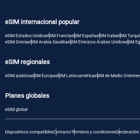
USD 
eSIM internacional popular
E
SGD 
eSIM Estados Unidos
eSIM Francia
eSIM España
eSIM Italia
eSIM Turqu
eSIM Grecia
eSIM Arabia Saudita
eSIM Emiratos Árabes Unidos
eSIM Eg
D
JPY 
eSIM regionales
F
eSIM asiática
eSIM Europa
eSIM Latinoamérica
eSIM de Medio Oriente
e
THB 
Planes globales
IDR 
eSIM global
CAD 
Dispositivos compatibles
Contacto
Términos y condiciones
Declaración
P