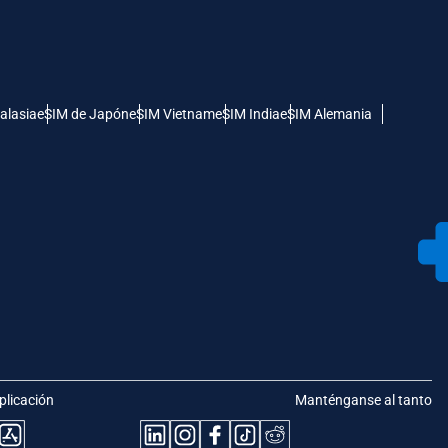
alasia
eSIM de Japón
eSIM Vietnam
eSIM India
eSIM Alemania
plicación
Manténganse al tanto