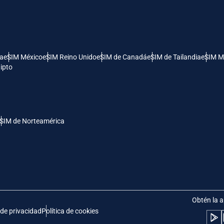
- Dólar Estadounidense (EE.UU.)
KRW - Won Surcoreano
nglish
Español
- Dólar De Singapur
TWD - Nuevo Dólar Taiwanés
ía
eSIM México
eSIM Reino Unido
eSIM de Canadá
eSIM de Tailandia
eSIM M
ipto
eutsch
简体中文
- Yen Japonés
EUR - Euro
rançais
العربية
SIM de Norteamérica
- Baht Tailandés
PHP - Peso Filipino
繁體中文
עברית
- Rupia Indonesia
AUD - Dólar Australiano
日本語
한국어
- Dólar Canadiense
GBP - Libra Esterlina
Obtén la a
 de privacidad
Política de cookies
olski
Português