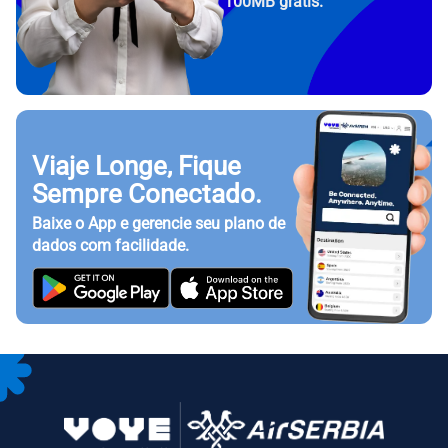
100MB grátis.
Viaje Longe, Fique
Sempre Conectado.
Baixe o App e gerencie seu plano de
dados com facilidade.