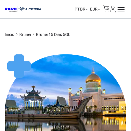
Cart
Minha Co
PT-BR
EUR
Início
Brunei
Brunei 15 Días 5Gb