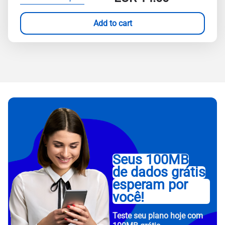
Add to cart
Seus 100MB
de dados grátis
esperam por
você!
Teste seu plano hoje com