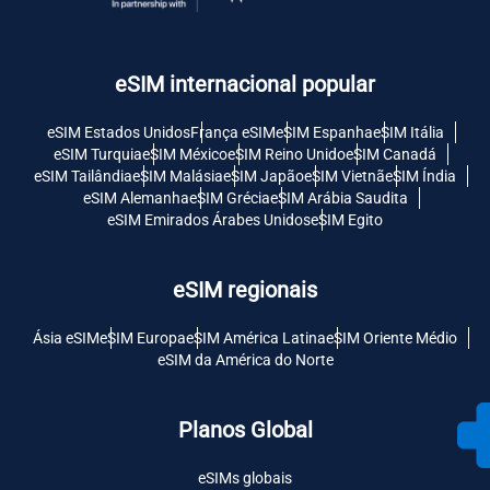
eSIM internacional popular
eSIM Estados Unidos
França eSIM
eSIM Espanha
eSIM Itália
eSIM Turquia
eSIM México
eSIM Reino Unido
eSIM Canadá
eSIM Tailândia
eSIM Malásia
eSIM Japão
eSIM Vietnã
eSIM Índia
eSIM Alemanha
eSIM Grécia
eSIM Arábia Saudita
eSIM Emirados Árabes Unidos
eSIM Egito
eSIM regionais
Ásia eSIM
eSIM Europa
eSIM América Latina
eSIM Oriente Médio
eSIM da América do Norte
Planos Global
eSIMs globais