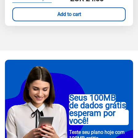
Add to cart
Seus 100MB
de dados grátis
esperam por
você!
Teste seu plano hoje com