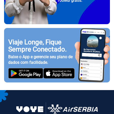
100MB grátis.
Viaje Longe, Fique
Sempre Conectado.
Baixe o App e gerencie seu plano de
dados com facilidade.