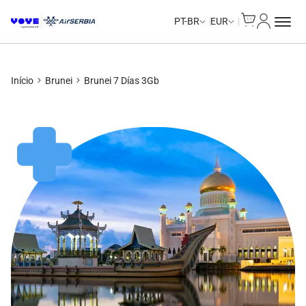
Cart
Minha Co
PT-BR
EUR
Início
Brunei
Brunei 7 Días 3Gb