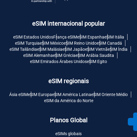
eSIM internacional popular
eSIM Estados Unidos
França eSIM
eSIM Espanha
eSIM Itália
eSIM Turquia
eSIM México
eSIM Reino Unido
eSIM Canadá
eSIM Tailândia
eSIM Malásia
eSIM Japão
eSIM Vietnã
eSIM Índia
eSIM Alemanha
eSIM Grécia
eSIM Arábia Saudita
eSIM Emirados Árabes Unidos
eSIM Egito
eSIM regionais
Ásia eSIM
eSIM Europa
eSIM América Latina
eSIM Oriente Médio
eSIM da América do Norte
Planos Global
eSIMs globais