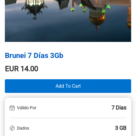
Brunei 7 Días 3Gb
EUR
14.00
Add To Cart
7 Dias
Válido Por
3 GB
Dados