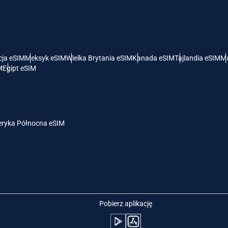
- Dolar Amerykański
KRW - Won Południowokoreański
nglish
Español
- Dolar Singapurski
TWD - Nowy Dolar Tajwański
cja eSIM
Meksyk eSIM
Wielka Brytania eSIM
Kanada eSIM
Tajlandia eSIM
Ma
M
Egipt eSIM
eutsch
简体中文
- Jen
EUR - Euro
rançais
العربية
ryka Północna eSIM
- Bat
PHP - Peso Filipińskie
繁體中文
עברית
- Rupia Indonezyjska
AUD - Dolar Australijski
日本語
한국어
- Dolar Kanadyjski
GBP - Funt Szterling
Pobierz aplikację
olski
Português