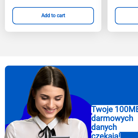
Add to cart
Twoje 100M
darmowych
danych
czekają!