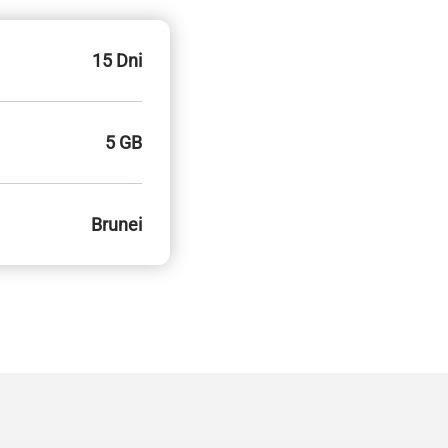
15 Dni
5 GB
Brunei