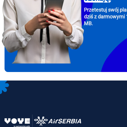
Przetestuj swój pla
dziś z darmowymi 
MB.
How 
To get
Then, 
provid
in you
withou
Emai
Wyb
Wybi
Wyszu