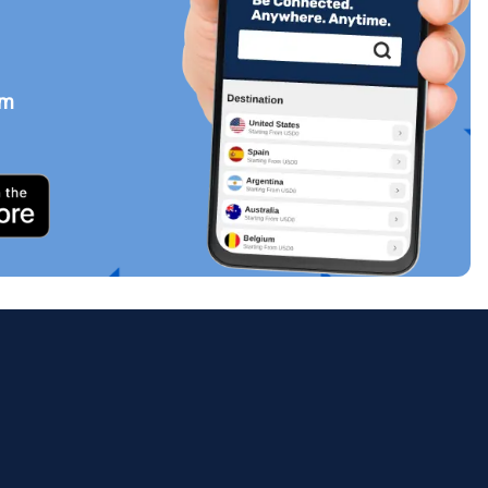
em
Zamknij wyskakujące okno
ology.
ill
enter
eSIM
Zamknij wyskakujące okno
Zamknij wyskakujące okno