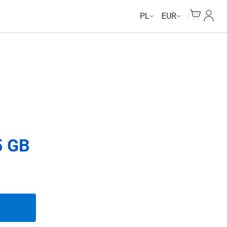
Cart
Moje 
PL
EUR
5 GB