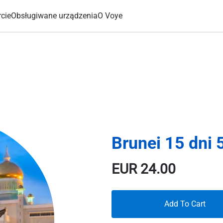
cie
Obsługiwane urządzenia
O Voye
Brunei 15 dni 
EUR
24.00
Add To Cart