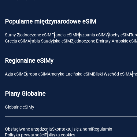
USD 
Popularne międzynarodowe eSIM
E
SGD 
Stany Zjednoczone eSIM
Francja eSIM
Hiszpania eSIM
Włochy eSIM
Tur
Grecja eSIM
Arabia Saudyjska eSIM
Zjednoczone Emiraty Arabskie eSI
D
JPY 
Regionalne eSIMy
F
Azja eSIM
Europa eSIM
Ameryka Łacińska eSIM
Bliski Wschód eSIM
Ame
THB 
Plany Globalne
IDR 
Globalne eSIMy
CAD 
Obsługiwane urządzenia
Skontaktuj się z nami
Regulamin
P
Polityka prywatności
Polityka cookies