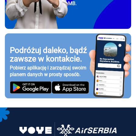
MB.
Podróżuj daleko, bądź
zawsze w kontakcie.
Pobierz aplikację i zarządzaj swoim
planem danych w prosty sposób.