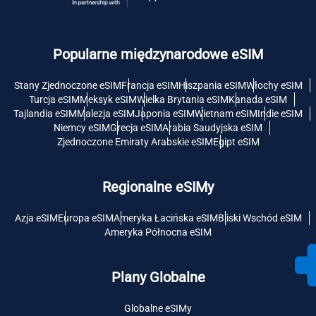
Popularne międzynarodowe eSIM
Stany Zjednoczone eSIM
Francja eSIM
Hiszpania eSIM
Włochy eSIM
Turcja eSIM
Meksyk eSIM
Wielka Brytania eSIM
Kanada eSIM
Tajlandia eSIM
Malezja eSIM
Japonia eSIM
Wietnam eSIM
Indie eSIM
Niemcy eSIM
Grecja eSIM
Arabia Saudyjska eSIM
Zjednoczone Emiraty Arabskie eSIM
Egipt eSIM
Regionalne eSIMy
Azja eSIM
Europa eSIM
Ameryka Łacińska eSIM
Bliski Wschód eSIM
Ameryka Północna eSIM
Plany Globalne
Globalne eSIMy