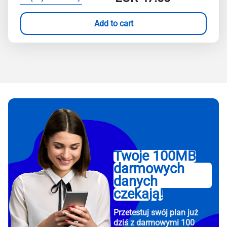
Add to cart
Twoje 100MB
darmowych
danych
czekają!
Przetestuj swój plan już
dziś z darmowymi 100