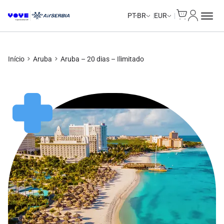
Cart
Minha Co
Unlimited Data
Unlimited Data
Unlimited Data
Unlimited Data
PT-BR
EUR
Início
Aruba
Aruba – 20 dias – Ilimitado