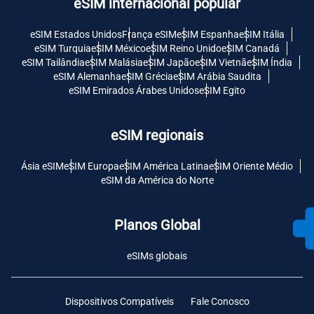
eSIM internacional popular
eSIM Estados Unidos
França eSIM
eSIM Espanha
eSIM Itália
eSIM Turquia
eSIM México
eSIM Reino Unido
eSIM Canadá
eSIM Tailândia
eSIM Malásia
eSIM Japão
eSIM Vietnã
eSIM Índia
eSIM Alemanha
eSIM Grécia
eSIM Arábia Saudita
eSIM Emirados Árabes Unidos
eSIM Egito
eSIM regionais
Ásia eSIM
eSIM Europa
eSIM América Latina
eSIM Oriente Médio
eSIM da América do Norte
Planos Global
eSIMs globais
Dispositivos Compatíveis
Fale Conosco