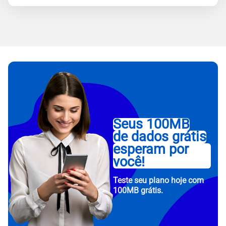
Seus 100MB
de dados grátis
esperam por
você!
Teste seu plano hoje com
100MB grátis.