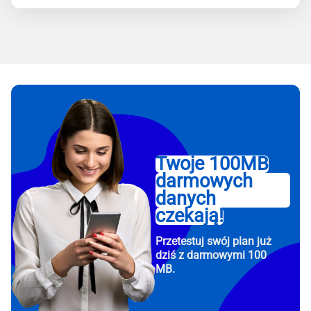
Twoje 100MB
darmowych
danych
czekają!
Przetestuj swój plan już
dziś z darmowymi 100
MB.