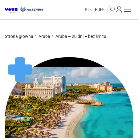
Cart
Moje kon
Unlimited Data
Unlimited Data
Unlimited Data
Unlimited Data
PL
EUR
Strona główna
Aruba
Aruba – 20 dni – bez limitu