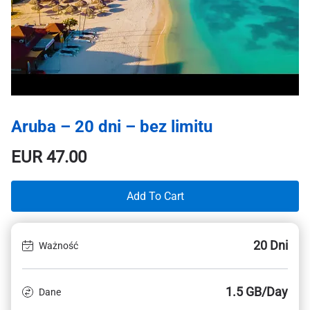
Aruba – 20 dni – bez limitu
EUR
47.00
Add To Cart
20 Dni
Ważność
1.5 GB/Day
Dane