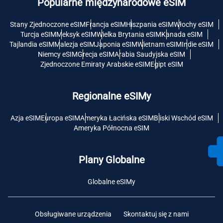
Popularne międzynarodowe eSIM
Stany Zjednoczone eSIM
Francja eSIM
Hiszpania eSIM
Włochy eSIM
Turcja eSIM
Meksyk eSIM
Wielka Brytania eSIM
Kanada eSIM
Tajlandia eSIM
Malezja eSIM
Japonia eSIM
Wietnam eSIM
Indie eSIM
Niemcy eSIM
Grecja eSIM
Arabia Saudyjska eSIM
Zjednoczone Emiraty Arabskie eSIM
Egipt eSIM
Regionalne eSIMy
Azja eSIM
Europa eSIM
Ameryka Łacińska eSIM
Bliski Wschód eSIM
Ameryka Północna eSIM
Plany Globalne
Globalne eSIMy
Obsługiwane urządzenia
Skontaktuj się z nami