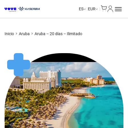
Cart
Mi Cuent
Unlimited Data
Unlimited Data
Unlimited Data
Unlimited Data
ES
EUR
Inicio
Aruba
Aruba – 20 días – Ilimitado