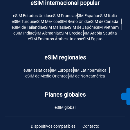
eSIM internacional popular
eSIM Estados Unidos
eSIM Francia
eSIM España
eSIM Italia
eSIM Turquía
eSIM México
eSIM Reino Unido
eSIM de Canadá
eSIM de Tailandia
eSIM Malasia
eSIM de Japón
eSIM Vietnam
eSIM India
eSIM Alemania
eSIM Grecia
eSIM Arabia Saudita
eSIM Emiratos Árabes Unidos
eSIM Egipto
eSIM regionales
eSIM asiática
eSIM Europa
eSIM Latinoamérica
eSIM de Medio Oriente
eSIM de Norteamérica
Planes globales
eSIM global
Dispositivos compatibles
Contacto