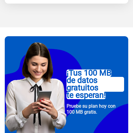
¡Tus 100 MB
de datos
gratuitos
te esperan!
Pruebe su plan hoy con
100 MB gratis.