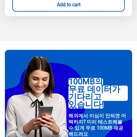
Add to cart
100MB의
무료 데이터가
기다리고
있습니다!
해외에서 이심이 안되면 어
떡하지? 미리 테스트해볼
수 있게 무료 100MB 제공
해드려요