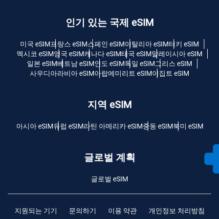
인기 있는 국제 eSIM
미국 eSIM
프랑스 eSIM
스페인 eSIM
이탈리아 eSIM
터키 eSIM
멕시코 eSIM
영국 eSIM
캐나다 eSIM
태국 eSIM
말레이시아 eSIM
일본 eSIM
베트남 eSIM
인도 eSIM
독일 eSIM
그리스 eSIM
사우디아라비아 eSIM
아랍에미리트 eSIM
이집트 eSIM
지역 eSIM
아시아 eSIM
유럽 ​​eSIM
라틴 아메리카 eSIM
중동 eSIM
북미 eSIM
글로벌 계획
글로벌 eSIM
지원되는 기기
문의하기
이용 약관
개인정보 처리방침